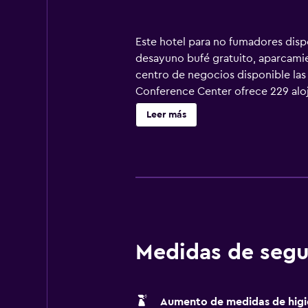
Este hotel para no fumadores dispo
desayuno bufé gratuito, aparcamie
centro de negocios disponible las 
Conference Center ofrece 229 aloja
microondas. Los baños están equip
Leer más
cable. Los servicios para las perso
habitaciones también incluyen tabl
hay piscina cubierta, piscina infa
gimnasio abierto las 24 horas. No s
supervisión de un adulto.
Medidas de segu
Aumento de medidas de higi