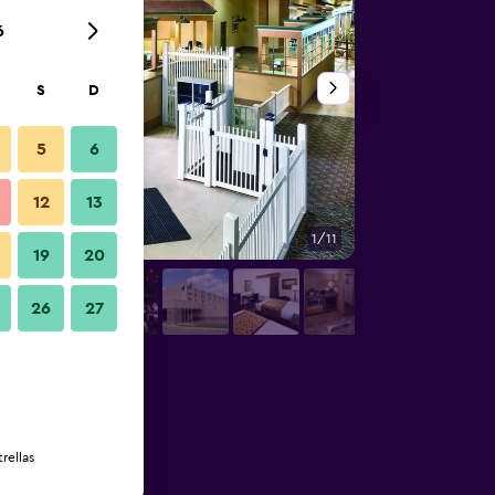
6
S
D
5
6
12
13
1/11
Otros
19
20
26
27
rellas