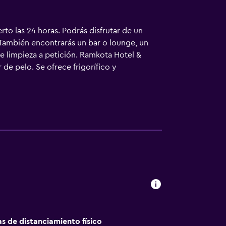
to las 24 horas. Podrás disfrutar de un
 También encontrarás un bar o lounge, un
e limpieza a petición. Ramkota Hotel &
de pelo. Se ofrece frigorífico y
rsonal gratuitos. Se ofrece televisión por
tas (pueden existir restricciones). Las
io de limpieza a petición. En el alojamiento
cimiento incluyen un tobogán acuático y
 de niños menores de 16 años sin la
as de distanciamiento físico