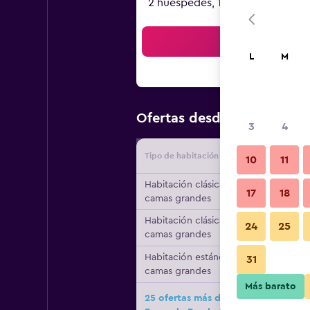
2 huéspedes, 1 habitación
Bus
L
M
$108
Ofertas desde
/
Oferta m
3
4
Tipo de habitación
Proveedo
10
11
Habitación clásica, 2
17
18
camas grandes
Habitación clásica, 2
24
25
camas grandes
Habitación estándar, 2
31
camas grandes
Más barato
25 ofertas más de Casper Boutique