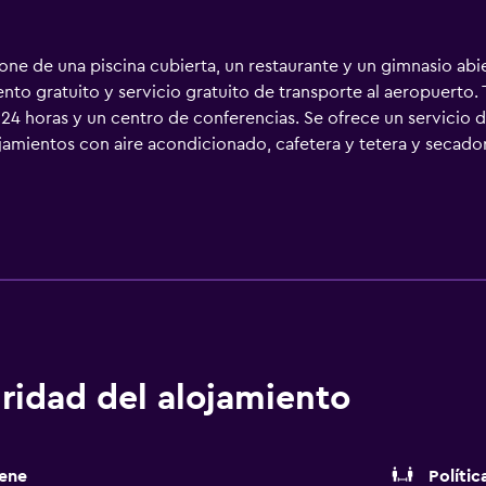
ne de una piscina cubierta, un restaurante y un gimnasio abier
nto gratuito y servicio gratuito de transporte al aeropuerto.
24 horas y un centro de conferencias. Se ofrece un servicio d
mientos con aire acondicionado, cafetera y tetera y secador 
ados con ducha y bañera combinadas y artículos de higiene pe
nas de negocios incluyen escritorio con llamadas locales gratui
a de planchar con plancha y cortinas opacas. Se ofrece servic
ntil y bañera de hidromasaje. Otros servicios de ocio y espar
e permite la entrada a la piscina, al gimnasio y al hidromasaje
ridad del alojamiento
ene
Polític