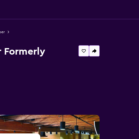
per
 Formerly