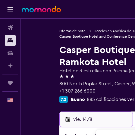
Vuelos
Ofertas de hotel
Hoteles en América del 
Casper Boutique Hotel and Conference Cen
Alojamientos
Casper Boutique
Autos
Ramkota Hotel
Planifica con IA
Hotel de 3 estrellas con Piscina (c
3 estrellas
Trips
800 North Poplar Street, Casper,
+1 307 266 6000
Bueno
885 calificaciones ver
7,2
Español
vie. 14/8
-