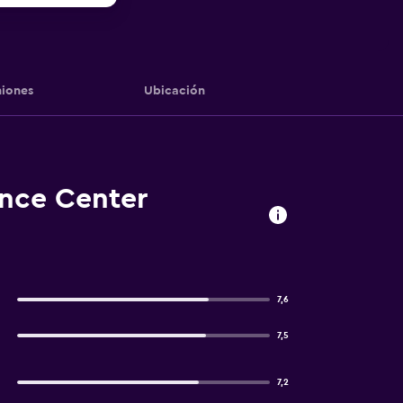
iones
Ubicación
ence Center
7,6
7,5
7,2