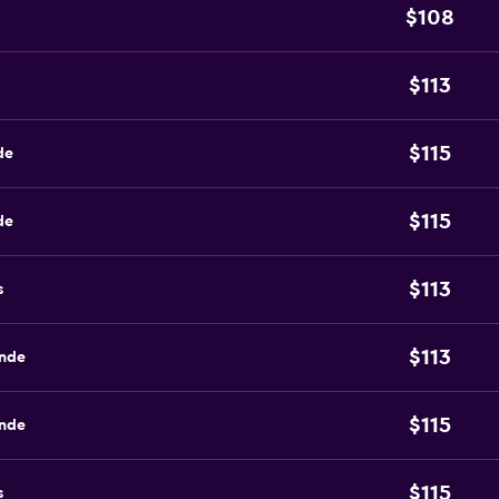
$108
$113
$115
de
$115
de
$113
s
$113
ande
$115
ande
$115
s