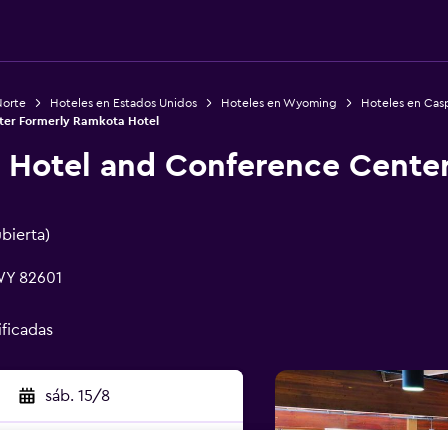
Norte
Hoteles en Estados Unidos
Hoteles en Wyoming
Hoteles en Cas
ter Formerly Ramkota Hotel
 Hotel and Conference Center
ubierta)
 WY 82601
ificadas
sáb. 15/8