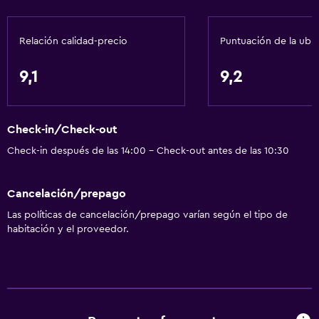
Wifi
Relación calidad-precio
Puntuación de la ubi
Aire acondicionado
9,1
9,2
Estacionamiento y transporte
Traslado aeropuerto
Check-in/Check-out
Baño
Check-in después de las 14:00 - Check-out antes de las 10:30
Secador de pelo
Cancelación/prepago
General
Las políticas de cancelación/prepago varían según el tipo de
habitación y el proveedor.
Espacio de almacenamiento
Salud y seguridad
Caja fuerte