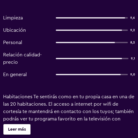
Limpieza
9,6
Ubicación
9,2
Personal
8,2
Relación calidad-
9,1
precio
En general
9,0
Habitaciones Te sentirás como en tu propia casa en una de
las 20 habitaciones. El acceso a internet por wifi de
cortesía te mantendrá en contacto con los tuyos; también
podrás ver tu programa favorito en la televisión con
canales vía satélite. El baño privado con ducha dispone de
Leer más
artículos de tocador gratuitos y bidet. Las comodidades