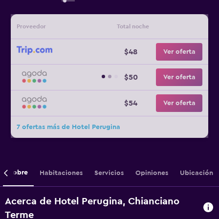
Proveedor
Total noche
$48
Ver oferta
$50
Ver oferta
$54
Ver oferta
7 ofertas más de Hotel Perugina
Sobre
Habitaciones
Servicios
Opiniones
Ubicación
Acerca de Hotel Perugina, Chianciano
Terme