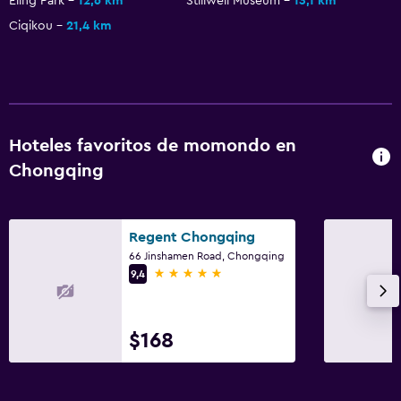
Eling Park
12,6 km
Stillwell Museum
13,1 km
Ciqikou
21,4 km
Hoteles favoritos de momondo en
Chongqing
Regent Chongqing
66 Jinshamen Road, Chongqing
5 estrellas
9,4
$168