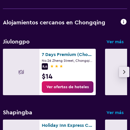
Alojamientos cercanos en Chongqing
Jiulongpo
Ver más
7 Days Premium (Chongqing Yangjiaping Pedestrian Street Center)
No.26 Zheng Street, Chongqing
3 estrellas
8,4
$14
Ver ofertas de hoteles
Shapingba
Ver más
Holiday Inn Express Chongqing University Town By IHG