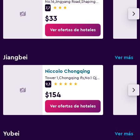
No.16,Jingyang Road,Shapingba District, Chongqing
3 estrellas
7,7
$33
Ver ofertas de hoteles
Jiangbei
Ver más
Niccolo Chongqing
Tower 1,Chongqing Ifs,No.1 Qingyun Road, Chongqing
5 estrellas
9,3
$154
Ver ofertas de hoteles
Yubei
Ver más