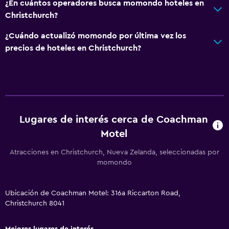
¿En cuántos operadores busca momondo hoteles en
Enchufe cerca de la cama
Christchurch?
Despertador
¿Cuándo actualizó momondo por última vez los
Sofá cama
precios de hoteles en Christchurch?
Perchero
Armario o clóset
Baño
Ducha
Lugares de interés cerca de Coachman
Motel
Secador de pelo
Aseo
Atracciones en Christchurch, Nueva Zelanda, seleccionadas por
momondo
Papel higiénico
Baño privado
Ubicación de Coachman Motel: 316a Riccarton Road,
Ducha italiana
Christchurch 8041
Aire libre
Mejores lugares de interés