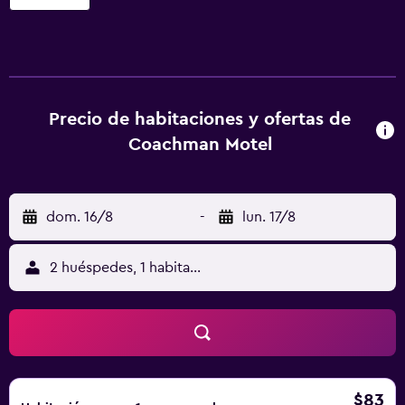
televisión de pantalla plana de 29 pulgadas con canales
por cable. Los baños están equipados con ducha con
cabezal de ducha con hidromasaje. Este motel en
Christchurch ofrece acceso a Internet wifi gratis. Las
habitaciones también incluyen tabla de planchar con
plancha y cortinas opacas. Es posible solicitar cambio de
Precio de habitaciones y ofertas de
toallas y cambio de sábanas. Se ofrece servicio de
Coachman Motel
limpieza todos los días. Se pueden practicar las
actividades de ocio y esparcimiento que se indican más
abajo en las instalaciones o cerca del alojamiento (es
dom. 16/8
-
lun. 17/8
posible que se aplique un recargo).
2 huéspedes, 1 habitación
$83