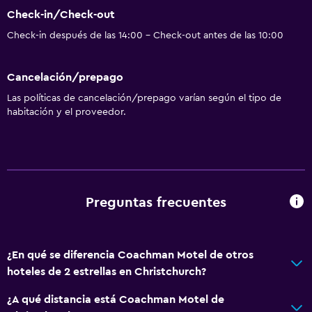
Acondicionador
Check-in/Check-out
Check-in después de las 14:00 - Check-out antes de las 10:00
Cocina
Copas
Cancelación/prepago
Tetera eléctrica
Las políticas de cancelación/prepago varían según el tipo de
Microondas
habitación y el proveedor.
Utensilios de cocina
Cocina
Tetera
Tostadora
Preguntas frecuentes
Nevera
Cafetera
¿En qué se diferencia Coachman Motel de otros
Comedor
hoteles de 2 estrellas en Christchurch?
Cocina
¿A qué distancia está Coachman Motel de
Cocineta