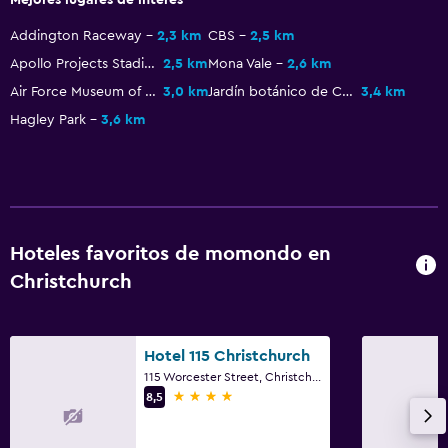
Terraza/patio
Addington Raceway
2,3 km
CBS
2,5 km
Parrilla
Apollo Projects Stadium
2,5 km
Mona Vale
2,6 km
Comedor al aire libre
Air Force Museum of New Zealand
3,0 km
Jardín botánico de Christchurch
3,4 km
Hagley Park
3,6 km
Muebles de exterior
Área de picnic
Jardín
Lavandería
Hoteles favoritos de momondo en
Lavandería
Christchurch
Servicio de planchado
Servicios de lavandería/tintorería
Hotel 115 Christchurch
Plancha y tabla de planchar
115 Worcester Street, Christchurch
4 estrellas
8,5
Secadora
Tendedero