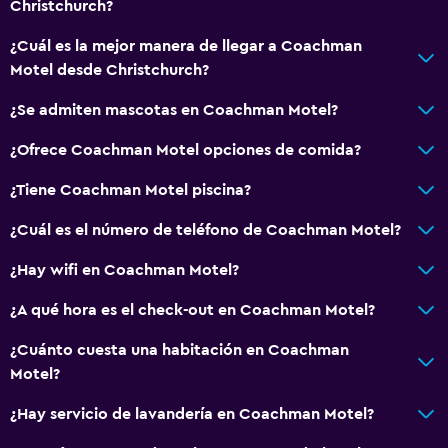
Christchurch?
¿Cuál es la mejor manera de llegar a Coachman
General
Motel desde Christchurch?
Habitaciones familiares
¿Se admiten mascotas en Coachman Motel?
Zona de estar
Vista al jardín
¿Ofrece Coachman Motel opciones de comida?
Sofá
¿Tiene Coachman Motel piscina?
Teléfono
¿Cuál es el número de teléfono de Coachman Motel?
Alfombrado
¿Hay wifi en Coachman Motel?
Piso de mosaico/mármol
Espacio de almacenamiento
¿A qué hora es el check-out en Coachman Motel?
¿Cuánto cuesta una habitación en Coachman
Habitación
Motel?
Mantas eléctricas
¿Hay servicio de lavandería en Coachman Motel?
Cama plegable