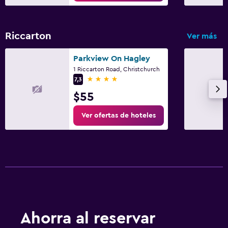
Desayuno en la habitación
Mesa de comedor
Riccarton
Ver más
Ideal para familias
Parkview On Hagley
Cuidado de niños o guardería
1 Riccarton Road, Christchurch
4 estrellas
Cuna/cama nido disponibles
7,3
$55
Parque infantil
Ver ofertas de hoteles
Estacionamiento y transporte
Traslado al aeropuerto (con cargos)
Estacionamiento gratuito
Zona de trabajo
Escritorio
Ahorra al reservar