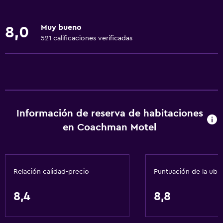
Internet
Ropa de cama
Muy bueno
8,0
Toallas
521 calificaciones verificadas
Ventilador
Extinguidor
Artículos de aseo gratis
Champú
Información de reserva de habitaciones
Alarma de humo
en Coachman Motel
Calefacción
Adaptador
Gel de ducha
Relación calidad-precio
Puntuación de la ubi
Aire acondicionado
Toallas/ropa de cama (cargo adicional)
8,4
8,8
Papeleras