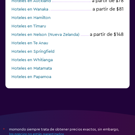
a partir de $78
Hoteles en Auckland
a partir de $81
Hoteles en Wanaka
Hoteles en Hamilton
Hoteles en Timaru
a partir de $148
Hoteles en Nelson (Nueva Zelanda)
Hoteles en Te Anau
Hoteles en Springfield
Hoteles en Whitianga
Hoteles en Matamata
Hoteles en Papamoa
momondo siempre trata de obtener precios exactos, sin embargo,
*
los precios no están garantizados
.