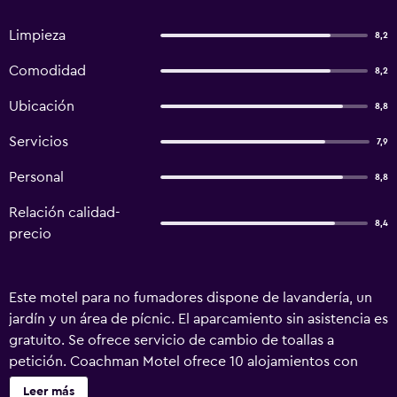
Limpieza
8,2
Comodidad
8,2
Ubicación
8,8
Servicios
7,9
Personal
8,8
Relación calidad-
8,4
precio
Este motel para no fumadores dispone de lavandería, un
jardín y un área de pícnic. El aparcamiento sin asistencia es
gratuito. Se ofrece servicio de cambio de toallas a
petición. Coachman Motel ofrece 10 alojamientos con
cafetera y tetera y secador de pelo. Se ofrece una
Leer más