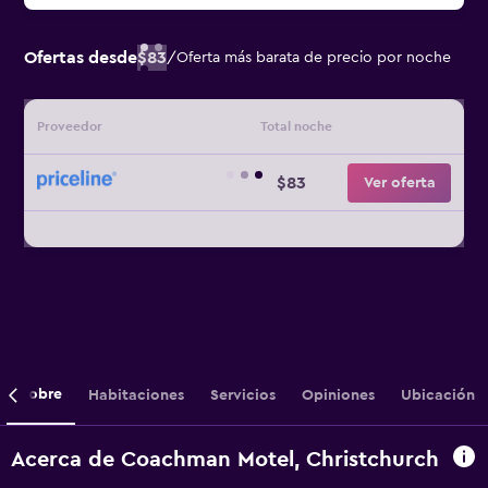
Ofertas desde
$83
/
Oferta más barata de precio por noche
Proveedor
Total noche
$83
Ver oferta
Sobre
Habitaciones
Servicios
Opiniones
Ubicación
Acerca de Coachman Motel, Christchurch