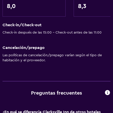
Baño privado
8,0
8,3
Sistema de entretenimiento
Radio
Check-in/Check-out
TV por cable o vía satélite
Check-in después de las 15:00 - Check-out antes de las 11:00
TV de pantalla plana
Cancelación/prepago
TV
Las políticas de cancelación/prepago varían según el tipo de
habitación y el proveedor.
Cocina
Nevera
Microondas
Cocina
Preguntas frecuentes
Accesibilidad y adecuación
Habitaciones para no fumadores disponibles
¿En qué se diferencia Clarksville Inn de otros hoteles