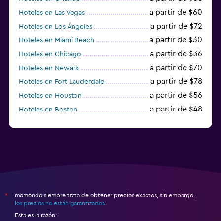
a partir de $60
Hoteles en Las Vegas
a partir de $72
Hoteles en Los Ángeles
a partir de $30
Hoteles en Miami Beach
a partir de $36
Hoteles en Chicago
a partir de $70
Hoteles en Newark
a partir de $78
Hoteles en Fort Lauderdale
a partir de $56
Hoteles en Houston
a partir de $48
Hoteles en Boston
a partir de $71
Hoteles en Tampa
momondo siempre trata de obtener precios exactos, sin embargo,
*
los precios no están garantizados
.
Esta es la razón: