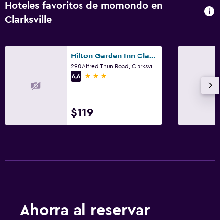
Hoteles favoritos de momondo en
Fax/fotocopiadora
Clarksville
Salud y seguridad
Hilton Garden Inn Clarksville
Limpieza diaria
290 Alfred Thun Road, Clarksville, TN
3 estrellas
6,6
Piscina
Piscina
$119
Ahorra al reservar