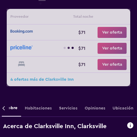
Proveedor
Total noche
$71
Ver oferta
$71
Ver oferta
$71
Ver oferta
4 ofertas más de Clarksville Inn
Sobre
Habitaciones
Servicios
Opiniones
Ubicación
Acerca de Clarksville Inn, Clarksville