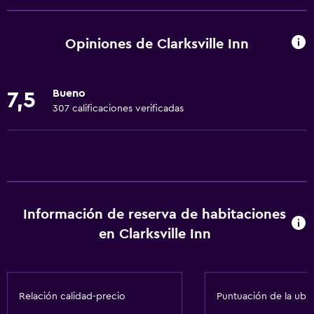
Wifi gratis
Wifi disponible en todas las instalaciones
Opiniones de Clarksville Inn
Internet
Ropa de cama
Bueno
7,5
Toallas
307 calificaciones verificadas
Aire acondicionado
Artículos de aseo gratis
Calefacción
Baño
Información de reserva de habitaciones
Tina de baño
en Clarksville Inn
Secador de pelo
Aseo
Relación calidad-precio
Puntuación de la ubi
Ducha