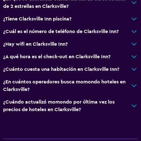
Accesibilidad
de 2 estrellas en Clarksville?
Ascensor
¿Tiene Clarksville Inn piscina?
¿Cuál es el número de teléfono de Clarksville Inn?
Habitación
Perchero
¿Hay wifi en Clarksville Inn?
Armario o clóset
¿A qué hora es el check-out en Clarksville Inn?
Despertador
¿Cuánto cuesta una habitación en Clarksville Inn?
General
¿En cuántos operadores busca momondo hoteles en
Clarksville?
Habitaciones familiares
Teléfono
¿Cuándo actualizó momondo por última vez los
precios de hoteles en Clarksville?
Alfombrado
Estacionamiento y transporte
Estacionamiento gratuito