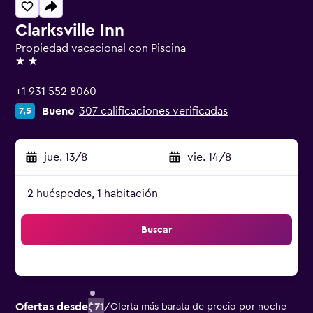
Clarksville Inn
Propiedad vacacional con Piscina
2 estrellas
+1 931 552 8060
Bueno
307 calificaciones verificadas
7,5
jue. 13/8
-
vie. 14/8
2 huéspedes, 1 habitación
Buscar
Ofertas desde
$71
/
Oferta más barata de precio por noche