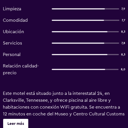
Limpieza
7,9
Comodidad
7,7
Ubicación
8,3
Servicios
7,8
Personal
8,3
Relación calidad-
8,0
precio
Este motel está situado junto a la interestatal 24, en
Clarksville, Tennessee, y ofrece piscina al aire libre y
habitaciones con conexión WiFi gratuita. Se encuentra a
12 minutos en coche del Museo y Centro Cultural Customs
House. Todas las habitaciones del Clarksville Inn cuentan
Leer más
con microondas y nevera. TV de pantalla plana por cable y