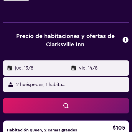
teléfono. El baño privado incluye toallas, secador de pelo
y artículos de aseo gratuitos. La recepción del Clarksville
Inn está abierta las 24 horas. También hay lavandería
automática y máquinas expendedoras. Se facilita
aparcamiento gratuito. El parque estatal Dunbar Cave está
Precio de habitaciones y ofertas de
a 8 minutos en coche del motel. La Universidad Estatal
Clarksville Inn
Austin Peay está a 9,9 km.
jue. 13/8
-
vie. 14/8
2 huéspedes, 1 habitación
$105
Habitación queen, 2 camas grandes