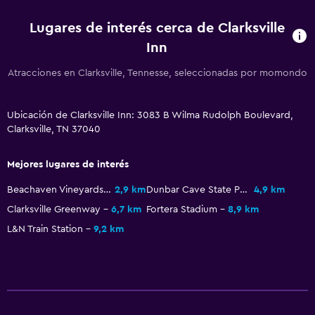
Estacionamiento privado
Lugares de interés cerca de Clarksville
Inn
Lavandería
Atracciones en Clarksville, Tennesse, seleccionadas por momondo
Lavandería
Plancha y tabla de planchar
Ubicación de Clarksville Inn: 3083 B Wilma Rudolph Boulevard,
Clarksville, TN 37040
Comedor
Máquina expendedora (bebidas)
Mejores lugares de interés
Máquina expendedora (botanas)
Beachaven Vineyards and Winery
2,9 km
Dunbar Cave State Park
4,9 km
Clarksville Greenway
6,7 km
Fortera Stadium
8,9 km
Servicios y facilidades
L&N Train Station
9,2 km
Servicio de despertador
Recepción 24 horas
Zona de trabajo