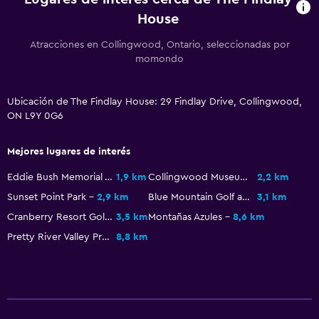
House
Atracciones en Collingwood, Ontario, seleccionadas por
momondo
Ubicación de The Findlay House: 29 Findlay Drive, Collingwood,
ON L9Y 0G6
Mejores lugares de interés
Eddie Bush Memorial Arena
1,9 km
Collingwood Museum
2,2 km
Sunset Point Park
2,9 km
Blue Mountain Golf and Country Club
3,1 km
Cranberry Resort Golf Course
3,5 km
Montañas Azules
8,6 km
Pretty River Valley Provincial Park
8,8 km