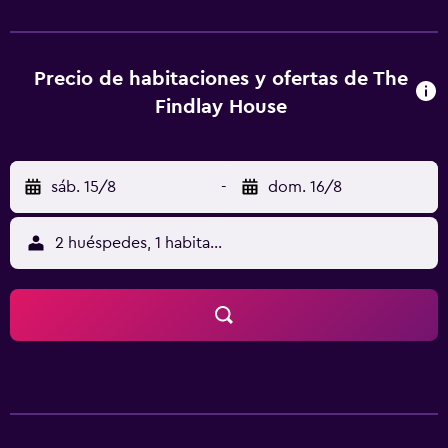
dispone de 4 habitaciones con una terraza privada, una
zona de comedor y una nevera. Todas ellas cuentan con su
propio baño, que ofrece un secador de pelo. Springwater
Airport está a 80 minutos The Findlay House. Clearview y
Precio de habitaciones y ofertas de The
Playa de Wasaga también están a un breve trayecto en
Findlay House
coche desde la propiedad.
sáb. 15/8
-
dom. 16/8
2 huéspedes, 1 habitación