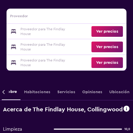
Proveedor
Proveedor para The Findlay
Ver precios
House
Proveedor para The Findlay
Ver precios
House
Proveedor para The Findlay
Ver precios
House
Sobre
Habitaciones
Servicios
Opiniones
Ubicación
Acerca de The Findlay House, Collingwood
Limpieza
10,0