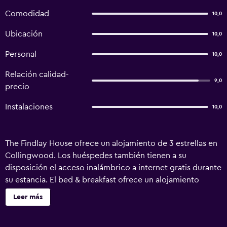
Comodidad
10,0
Ubicación
10,0
Personal
10,0
Relación calidad-
9,0
precio
Instalaciones
10,0
The Findlay House ofrece un alojamiento de 3 estrellas en
Collingwood. Los huéspedes también tienen a su
disposición el acceso inalámbrico a internet gratis durante
su estancia. El bed & breakfast ofrece un alojamiento
cómodo, una zona de barbacoa/picnic, una terraza y salas
Leer más
VIP. Los huéspedes que lo deseen pueden relajarse
leyendo un libro en la biblioteca. The Findlay House