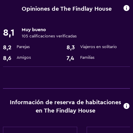
Nevera
Opiniones de The Findlay House
Servicios básicos
Muy bueno
8,1
Wifi gratis
105 calificaciones verificadas
Aire acondicionado
8,2
8,3
Parejas
Viajeros en solitario
Sistema de entretenimiento
8,6
7,4
Amigos
Familias
TV por cable o vía satélite
Baño
Secador de pelo
Información de reserva de habitaciones
en The Findlay House