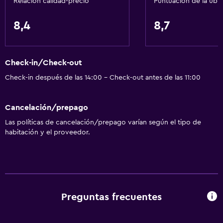
Relación calidad-precio
Puntuación de la ubi
Wifi gratis
Wifi disponible en todas las instalaciones
8,4
8,7
Extinguidor
Artículos de aseo gratis
Check-in/Check-out
Alarma de humo
Check-in después de las 14:00 - Check-out antes de las 11:00
Calefacción
Aire acondicionado
Cancelación/prepago
Papeleras
Las políticas de cancelación/prepago varían según el tipo de
Internet gratuito
habitación y el proveedor.
Piscina y spa
Bar en la piscina
Piscina climatizada
Preguntas frecuentes
Spa
Bañera de hidromasaje