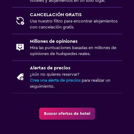
hoteles y alojamientos en un solo lugar.
Jardín
CANCELACIÓN GRATIS
Usa nuestro filtro para encontrar alojamientos
Lavandería
con cancelación gratis.
Lavandería
Millones de opiniones
Servicio de planchado
Mira las puntuaciones basadas en millones de
Servicios de lavandería/tintorería
opiniones de huéspedes reales.
Alertas de precios
Baño
¿Aún no quieres reservar?
Aseo
Crea una alerta de precios
para realizar un
seguimiento.
Baño privado
Gimnasio
Buscar ofertas de hotel
Gimnasio
Tenis