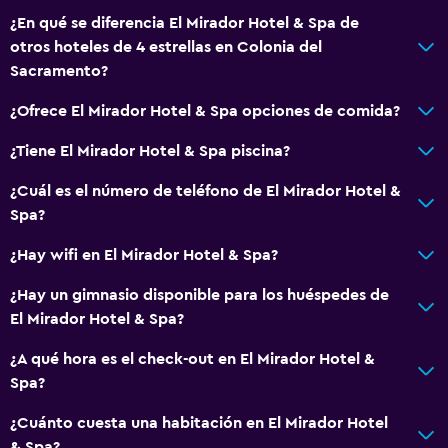
¿En qué se diferencia El Mirador Hotel & Spa de
Piscina (cubierta)
otros hoteles de 4 estrellas en Colonia del
Piscina al aire libre
Sacramento?
Sauna
¿Ofrece El Mirador Hotel & Spa opciones de comida?
Vapor
¿Tiene El Mirador Hotel & Spa piscina?
Ideal para familias
¿Cuál es el número de teléfono de El Mirador Hotel &
Cuna/cama nido disponibles
Spa?
Piscina (para niños)
¿Hay wifi en El Mirador Hotel & Spa?
Comidas para niños
¿Hay un gimnasio disponible para los huéspedes de
Zona cubierta de juegos
El Mirador Hotel & Spa?
Equipo infantil para zona de juegos al aire libre
¿A qué hora es el check-out en El Mirador Hotel &
Servicios de cuidado de niños (con cargos)
Spa?
¿Cuánto cuesta una habitación en El Mirador Hotel
Comedor
& Spa?