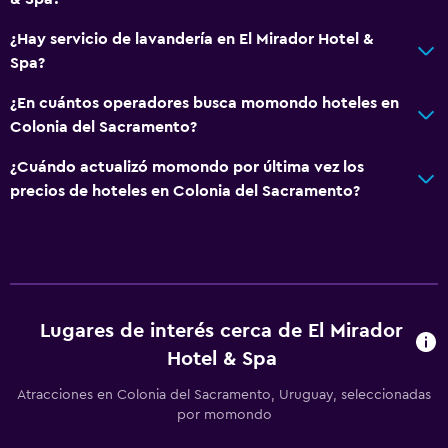
Menús para dietas especiales (bajo petición)
¿Hay servicio de lavandería en El Mirador Hotel &
Bar de tapas
Spa?
Restaurante
¿En cuántos operadores busca momondo hoteles en
Bar/lounge
Colonia del Sacramento?
La comida se puede entregar en el alojamiento
¿Cuándo actualizó momondo por última vez los
precios de hoteles en Colonia del Sacramento?
Salud y seguridad
Limpieza diaria
Botiquín de primeros auxilios
Cámaras CCTV en zonas comunes
Cámaras CCTV en el exterior
Lugares de interés cerca de El Mirador
Hotel & Spa
Caja fuerte
Atracciones en Colonia del Sacramento, Uruguay, seleccionadas
Sistema de entretenimiento
por momondo
Radio