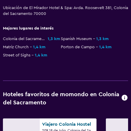
Ubicación de El Mirador Hotel & Spa: Avda. Roosevelt 381, Colonia
Sala de estar/TV compartida
del Sacramento 70000
TV por cable o vía satélite
TV
Mejores lugares de interés
Colonia del Sacramento Aquarium
1,3 km
Spanish Museum
1,3 km
Actividades
Matriz Church
1,4 km
Porton de Campo
1,4 km
Juegos de mesa/rompecabezas
Street of Sighs
1,4 km
Sala de juegos
Ping pong
Sala de fiestas
Hoteles favoritos de momondo en Colonia
General
del Sacramento
Habitaciones familiares
Solárium
Viajero Colonia Hostel
Teléfono
209 18 de Julio, Colonia del Sacramento