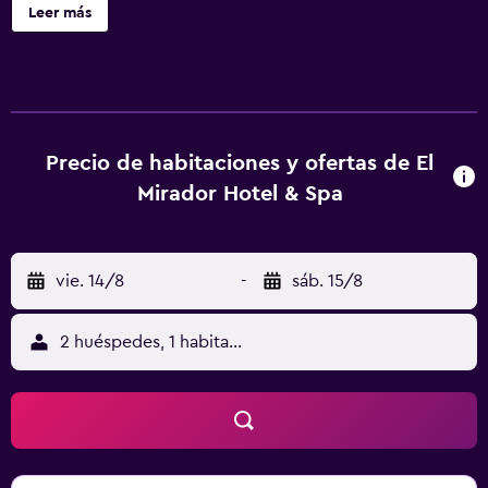
acondicionado, TV vía satélite, minibar y caja fuerte.
Leer más
Alberga el restaurante Chez Adela. En El Mirador también
hay un bar y una cafetería que sirve aperitivos y refrescos.
El Mirador está a 600 metros del puerto, que tiene vistas al
Río de la Plata, a 6 km del aeropuerto y a 44 km de Buenos
Aires. Se facilita aparcamiento gratuito al aire libre.
Precio de habitaciones y ofertas de El
Mirador Hotel & Spa
vie. 14/8
-
sáb. 15/8
2 huéspedes, 1 habitación