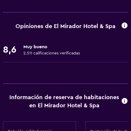
Servicios y facilidades
Alquiler de equipos de audio/video
Centro de negocios
Opiniones de El Mirador Hotel & Spa
Servicio de despertador
Servicio de conserjería
Muy bueno
8,6
Caja fuerte
2.511 calificaciones verificadas
Instalaciones para reuniones
Servicio de habitaciones
Mostrador de información turística
Check-out exprés
Información de reserva de habitaciones
Check-in/check-out privado
en El Mirador Hotel & Spa
Recepción 24 horas
Servicios básicos