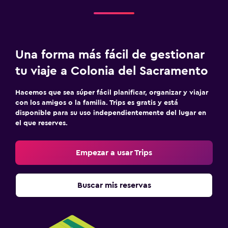
Cocina
Cocina/Cocineta
Una forma más fácil de gestionar
Habitación
tu viaje a Colonia del Sacramento
Armario o clóset
Hacemos que sea súper fácil planificar, organizar y viajar
Zona de trabajo
con los amigos o la familia. Trips es gratis y está
disponible para su uso independientemente del lugar en
Fax/fotocopiadora
el que reserves.
Empezar a usar Trips
Buscar mis reservas