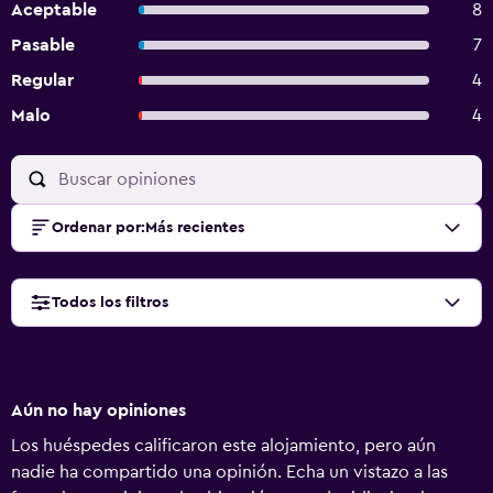
Aceptable
8
Pasable
7
Regular
4
Malo
4
Ordenar por
:
Más recientes
Todos los filtros
Aún no hay opiniones
Los huéspedes calificaron este alojamiento, pero aún
nadie ha compartido una opinión. Echa un vistazo a las