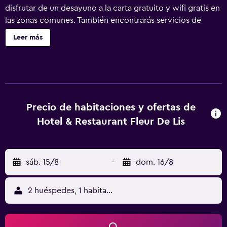
disfrutar de un desayuno a la carta gratuito y wifi gratis en
las zonas comunes. También encontrarás servicios de
conserjería, servicio de tintorería y lavandería. Hotel &
Leer más
Restaurant Fleur de Lis ofrece 13 alojamientos con aire
acondicionado, botella de agua gratuita y artículos de
higiene personal gratuitos. Las camas están vestidas con
edredón de plumas. Se ofrece una televisión de plasma de
32 pulgadas con canales por cable. Los baños están
equipados con ducha con cabezal de ducha tipo lluvia.
Precio de habitaciones y ofertas de
Este hotel en Concepción de Ataco ofrece acceso a
Hotel & Restaurant Fleur De Lis
Internet wifi gratis. Se ofrece servicio de limpieza todos
los días.
sáb. 15/8
-
dom. 16/8
2 huéspedes, 1 habitación