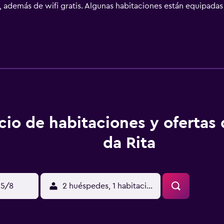
, además de wifi gratis. Algunas habitaciones están equipadas c
 de pantalla plana y secador de pelo. En Hotel da Rita se sirv
y alrededores, como senderismo, esquí y ciclismo. Lago de Le
cio de habitaciones y ofertas
da Rita
15/8
2 huéspedes, 1 habitación