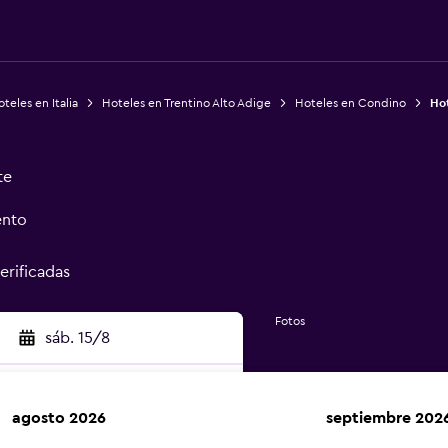
teles en Italia
Hoteles en Trentino Alto Adige
Hoteles en Condino
Hot
te
ento
erificadas
Fotos
sáb. 15/8
agosto 2026
septiembre 202