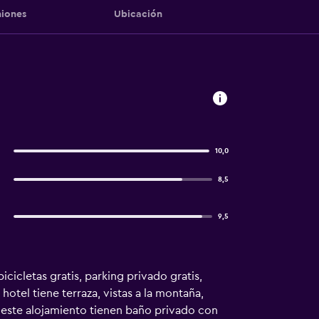
iones
Ubicación
10,0
8,5
9,5
icletas gratis, parking privado gratis,
otel tiene terraza, vistas a la montaña,
e este alojamiento tienen baño privado con