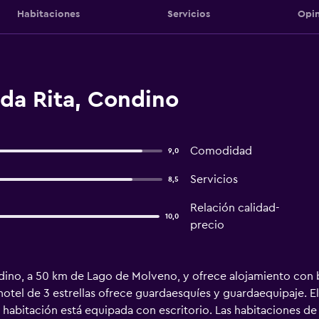
Habitaciones
Servicios
Opin
da Rita, Condino
Comodidad
9,0
Servicios
8,5
Relación calidad-
10,0
precio
ino, a 50 km de Lago de Molveno, y ofrece alojamiento con bic
otel de 3 estrellas ofrece guardaesquíes y guardaequipaje. El h
da habitación está equipada con escritorio. Las habitaciones d