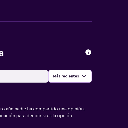
a
Ordenar por
:
Más recientes
ero aún nadie ha compartido una opinión.
bicación para decidir si es la opción