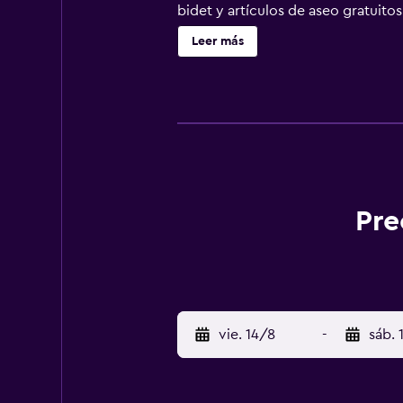
bidet y artículos de aseo gratuitos
alojamiento están equipadas con TV
Leer más
practicar actividades en Condino 
Pre
vie. 14/8
-
sáb. 