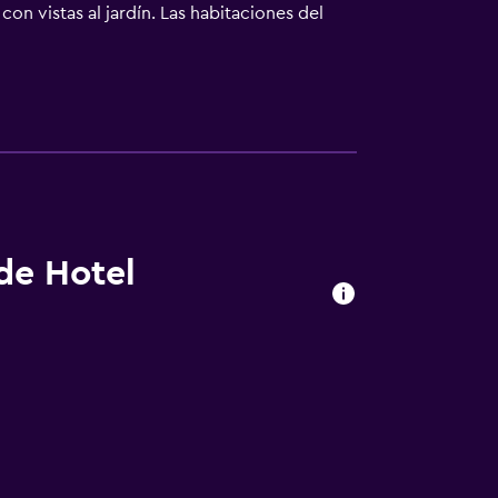
on vistas al jardín. Las habitaciones del
e un desayuno italiano. La clientela puede
dro está a 25 km del alojamiento.
 de Hotel