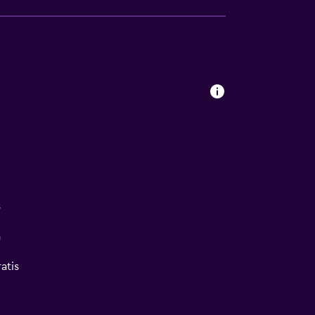
s
a
atis