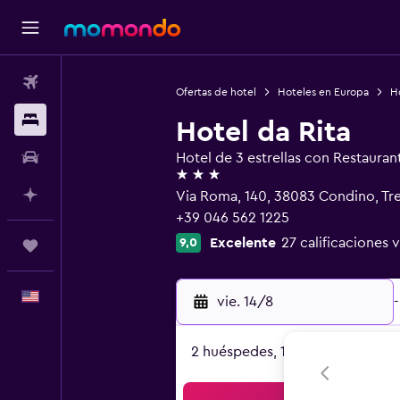
Vuelos
Ofertas de hotel
Hoteles en Europa
Ho
Alojamientos
Hotel da Rita
Autos
Hotel de 3 estrellas con Restauran
3 estrellas
Planifica con IA
Via Roma, 140, 38083 Condino, Tr
+39 046 562 1225
Excelente
27 calificaciones v
9,0
Trips
Español
vie. 14/8
-
2 huéspedes, 1 habitación