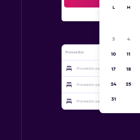
Bus
L
M
3
4
Proveedor
10
11
Proveedor para Hotel da Rita
17
18
24
25
Proveedor para Hotel da Rita
31
Proveedor para Hotel da Rita