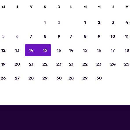
car
M
J
V
S
D
L
M
M
J
V
1
2
1
2
3
4
5
6
7
8
9
7
8
9
10
11
12
13
14
15
16
14
15
16
17
18
Ver precios
19
20
21
22
23
21
22
23
24
25
26
27
28
29
30
28
29
30
Ver precios
Ver precios