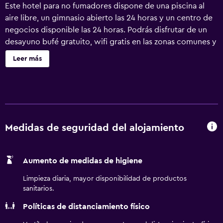
Este hotel para no fumadores dispone de una piscina al
aire libre, un gimnasio abierto las 24 horas y un centro de
negocios disponible las 24 horas. Podrás disfrutar de un
desayuno bufé gratuito, wifi gratis en las zonas comunes y
aparcamiento gratuito. También encontrarás café o té en
Leer más
las zonas comunes, un centro de negocios y una zona para
conferencias. Se ofrece un servicio de limpieza a petición.
Holiday Inn Express Hotel & Suites Conroe I-45 North by
IHG ofrece 89 alojamientos con aire acondicionado, caja
fuerte (cabe un portátil) y cafetera y tetera. Estos
alojamientos ofrecen una zona de estar separada. Las
Medidas de seguridad del alojamiento
camas tienen colchones con una capa de acolchado
adicional y están vestidas con edredón de plumas y ropa
Aumento de medidas de higiene
de cama de alta calidad. Cabe destacar que este
alojamiento permite a sus clientes elegir el tipo de
Limpieza diaria, mayor disponibilidad de productos
almohada. Se ofrece una televisión de pantalla plana de 42
sanitarios.
pulgadas con canales por cable de suscripción y películas
Políticas de distanciamiento físico
de pago. Los huéspedes pueden utilizar los siguientes
servicios disponibles en las habitaciones: frigorífico y