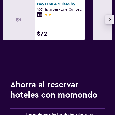
Days Inn & Suites by Wyndham Conroe North
4001 Sprayberry Lane, Conroe, TX
2 estrellas
6,8
$72
Ahorra al reservar
hoteles con momondo
Las mejores ofertas de hoteles para ti