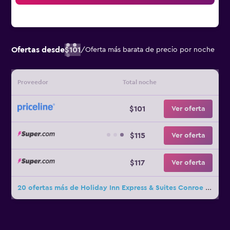
Ofertas desde
$101
/
Oferta más barata de precio por noche
Proveedor
Total noche
$101
Ver oferta
$115
Ver oferta
$117
Ver oferta
20 ofertas más de Holiday Inn Express & Suites Conroe I-45 North By IHG