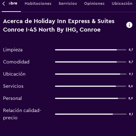
Sobre
Habitaciones
Servicios
Opiniones
Ubicación
Acerca de Holiday Inn Express & Suites
Conroe I-45 North By IHG, Conroe
Limpieza
8,7
Comodidad
8,7
Ubicación
9,1
Servicios
8,6
Personal
8,9
Relación calidad-
8,1
precio