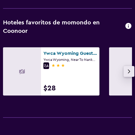
Hoteles favoritos de momondo en
Coonoor
Ywca Wyoming Guesthouse
Ywca Wyoming, Near To Nankeem Hospital, Coonoor
3 estrellas
7,4
$28