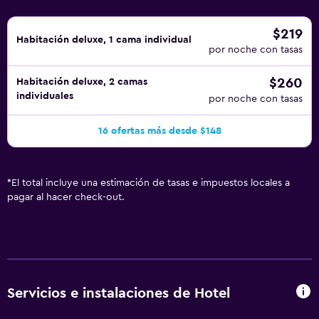
servicio de limpieza todos los días. Los servicios de ocio y
esparcimiento en este hotel incluyen gimnasio. Se pueden
$219
Habitación deluxe, 1 cama individual
practicar las actividades de ocio y esparcimiento que se
por noche con tasas
indican más abajo en las instalaciones o cerca del
$260
Habitación deluxe, 2 camas
alojamiento (es posible que se aplique un recargo).
individuales
por noche con tasas
16 ofertas más desde $148
*
El total incluye una estimación de tasas e impuestos locales a
pagar al hacer check-out.
Servicios e instalaciones de Hotel