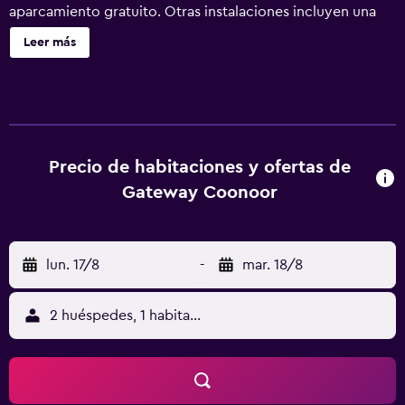
aparcamiento gratuito. Otras instalaciones incluyen una
cafetería, servicio de habitaciones las 24 horas y un centro
Leer más
de negocios. Gateway Coonoor ofrece 33 alojamientos,
con acceso por pasillos exteriores y chimenea y minibar.
Cada alojamiento tiene un mobiliario y decoración
diferentes. Las camas tienen colchones con una capa de
acolchado adicional y están vestidas con edredón de
plumas y ropa de cama de alta calidad. Se ofrece una
Precio de habitaciones y ofertas de
televisión LCD de 32 pulgadas con canales por cable de
Gateway Coonoor
suscripción. Los baños están equipados con bañera o
ducha con cabezal de ducha tipo lluvia, zapatillas y
artículos de higiene personal gratuitos. Dispone de acceso
lun. 17/8
-
mar. 18/8
por cable y wifi a Internet en las habitaciones (de pago).
Los servicios para las personas de negocios incluyen
escritorio, periódicos gratuitos y caja fuerte con
2 huéspedes, 1 habitación
capacidad para un portátil. Las habitaciones también
incluyen botella de agua gratuita y cafetera y tetera. Es
posible solicitar tabla de planchar con plancha y secador
de pelo. Se ofrece servicio nocturno de descubierta y