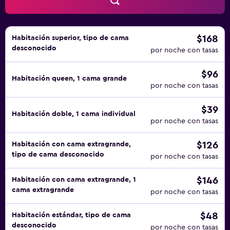
servicios de ocio y esparcimiento incluyen gimnasio. Se
pueden practicar las actividades de ocio y esparcimiento
que se indican más abajo en las instalaciones o cerca del
alojamiento (es posible que se aplique un recargo).
$168
Habitación superior, tipo de cama
desconocido
por noche con tasas
$96
Habitación queen, 1 cama grande
por noche con tasas
$39
Habitación doble, 1 cama individual
por noche con tasas
$126
Habitación con cama extragrande,
tipo de cama desconocido
por noche con tasas
$146
Habitación con cama extragrande, 1
cama extragrande
por noche con tasas
$48
Habitación estándar, tipo de cama
desconocido
por noche con tasas