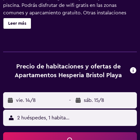
piscina. Podrás disfrutar de wifi gratis en las zonas
comunes y aparcamiento gratuito. Otras instalaciones
incluyen un bar-cafetería, una piscina infantil y servicio de
Leer más
tintorería. Cada apartamento cuenta con cocina con placa
de cocina y microondas, además de wifi gratis y televisión
con canales por satélite. También podrás disfrutar de
balcón, cabezal de ducha tipo lluvia y hervidor eléctrico.
Apartamentos Hesperia Bristol Playa ofrece 185
alojamientos, con acceso por pasillos exteriores y secador
Precio de habitaciones y ofertas de
de pelo y cortinas opacas. Las habitaciones disponen de
Apartamentos Hesperia Bristol Playa
balcón. Se ofrece televisión por satélite. En este apartotel
de 3 estrellas, los alojamientos incluyen cocina con placa
de cocina, microondas y utensilios de cocina. Los baños
vie. 14/8
-
sáb. 15/8
están equipados con ducha con cabezal de ducha tipo
lluvia. Este apartotel en La Oliva ofrece acceso a Internet
wifi gratis. Los servicios para las personas de negocios
2 huéspedes, 1 habitación
incluyen escritorio y teléfono. En el alojamiento hay 3
piscinas al aire libre además de piscina infantil. Otros