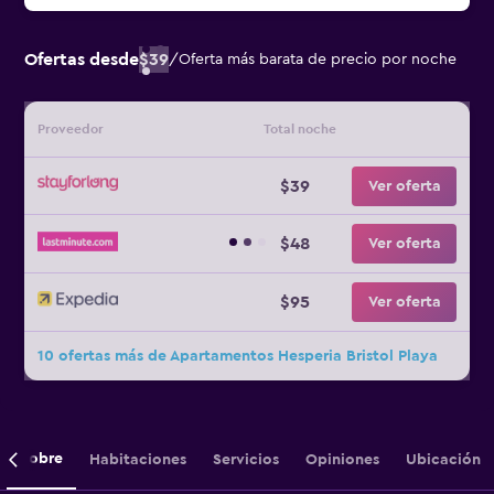
Ofertas desde
$39
/
Oferta más barata de precio por noche
Proveedor
Total noche
$39
Ver oferta
$48
Ver oferta
$95
Ver oferta
10 ofertas más de Apartamentos Hesperia Bristol Playa
Sobre
Habitaciones
Servicios
Opiniones
Ubicación