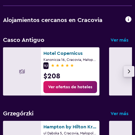
Alojamientos cercanos en Cracovia
Casco Antiguo
Ver más
Hotel Copernicus
Kanonicza 16, Cracovia, Małopolskie
5 estrellas
9,1
$208
Ver ofertas de hoteles
Grzegórzki
Ver más
Hampton by Hilton Krakow
ul Dabska 5, Cracovia, Małopolskie