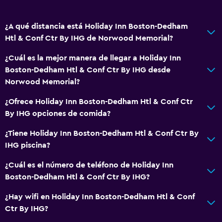
Microondas
Bar de tapas
¿A qué distancia está Holiday Inn Boston-Dedham
Restaurante
Htl & Conf Ctr By IHG de Norwood Memorial?
Bar/lounge
¿Cuál es la mejor manera de llegar a Holiday Inn
Tetera/cafetera
Boston-Dedham Htl & Conf Ctr By IHG desde
Nevera
Norwood Memorial?
Cafetera
¿Ofrece Holiday Inn Boston-Dedham Htl & Conf Ctr
By IHG opciones de comida?
Baño
¿Tiene Holiday Inn Boston-Dedham Htl & Conf Ctr By
Ducha
IHG piscina?
Gorro de baño
¿Cuál es el número de teléfono de Holiday Inn
Tina de baño
Boston-Dedham Htl & Conf Ctr By IHG?
Secador de pelo
¿Hay wifi en Holiday Inn Boston-Dedham Htl & Conf
Aseo
Ctr By IHG?
Papel higiénico