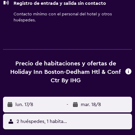
Registro de entrada y salida sin contacto
de ocio y esparcimiento en este hotel incluyen gimnasio.
Contacto mínimo con el personal del hotel y otros
huéspedes.
Precio de habitaciones y ofertas de
Holiday Inn Boston-Dedham Htl & Conf
Ctr By IHG
lun. 17/8
-
mar. 18/8
2 huéspedes, 1 habitación