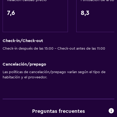
Relación calidad-precio
Puntuación de la ubi
Servicios y facilidades
Cajero automático/banco
7,6
8,3
Centro de negocios
Renta de autos
Servicio de despertador
Check-in/Check-out
Instalaciones para reuniones
Check-in después de las 15:00 - Check-out antes de las 11:00
Minimercado en las instalaciones
Acceso con llave
Cancelación/prepago
Acceso con tarjeta
Las políticas de cancelación/prepago varían según el tipo de
habitación y el proveedor.
Check-out exprés
Recepción 24 horas
Comedor
Desayuno incluido
Preguntas frecuentes