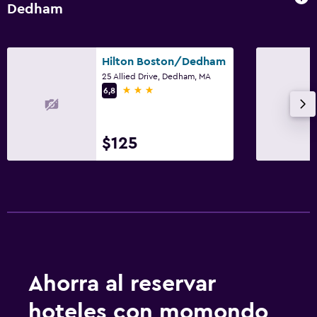
Dedham
Plancha y tabla de planchar
Habitación
Hilton Boston/Dedham
25 Allied Drive, Dedham, MA
Enchufe cerca de la cama
3 estrellas
6,8
Despertador
Sofá cama
$125
Estacionamiento y transporte
Estacionamiento gratuito
Estacionamiento privado
Zona de trabajo
Fax/fotocopiadora
Ahorra al reservar
Escritorio
hoteles con momondo