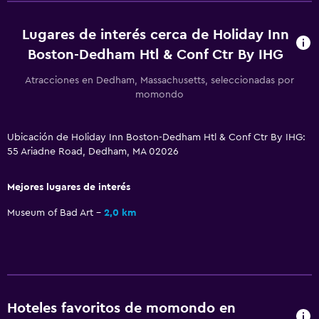
Ascensor disponible
Estacionamiento accesible
Lugares de interés cerca de Holiday Inn
Boston-Dedham Htl & Conf Ctr By IHG
Habitación hipoalergénica
Para no fumadores
Atracciones en Dedham, Massachusetts, seleccionadas por
momondo
Sistema de entretenimiento
Ubicación de Holiday Inn Boston-Dedham Htl & Conf Ctr By IHG:
Radio
55 Ariadne Road, Dedham, MA 02026
TV de pantalla plana
Sala de estar/TV compartida
Mejores lugares de interés
TV por cable o vía satélite
Museum of Bad Art
2,0 km
TV
Lavandería
Lavandería
Hoteles favoritos de momondo en
Servicios de lavandería/tintorería