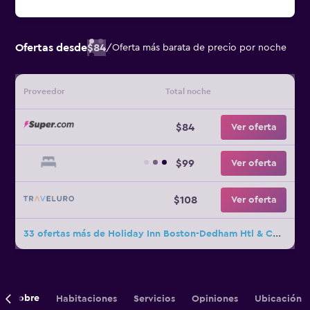
Ofertas desde
$84
/
Oferta más barata de precio por noche
Proveedor
Total noche
$84
Ver oferta
$99
Ver oferta
$108
Ver oferta
33 ofertas más de Holiday Inn Boston-Dedham Htl & Conf Ctr By IHG
Sobre
Habitaciones
Servicios
Opiniones
Ubicación