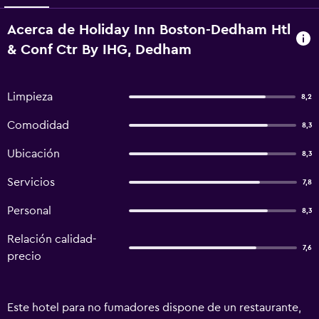
Acerca de Holiday Inn Boston-Dedham Htl
& Conf Ctr By IHG, Dedham
Limpieza
8,2
Comodidad
8,3
Ubicación
8,3
Servicios
7,8
Personal
8,3
Relación calidad-
7,6
precio
Este hotel para no fumadores dispone de un restaurante,