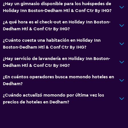
¿Hay un gimnasio disponible para los huéspedes de
Baño privado
Holiday Inn Boston-Dedham Htl & Conf Ctr By IHG?
¿A qué hora es el check-out en Holiday Inn Boston-
General
Dedham Htl & Conf Ctr By IHG?
Habitaciones familiares
¿Cuánto cuesta una habitación en Holiday Inn
Zona de estar
Boston-Dedham Htl & Conf Ctr By IHG?
Posibilidad de habitaciones conectadas
¿Hay servicio de lavandería en Holiday Inn Boston-
Sofá
Dedham Htl & Conf Ctr By IHG?
Teléfono
¿En cuántos operadores busca momondo hoteles en
Alfombrado
Dedham?
Espacio de almacenamiento
¿Cuándo actualizó momondo por última vez los
precios de hoteles en Dedham?
Accesibilidad y adecuación
Accesibilidad
Ascensor