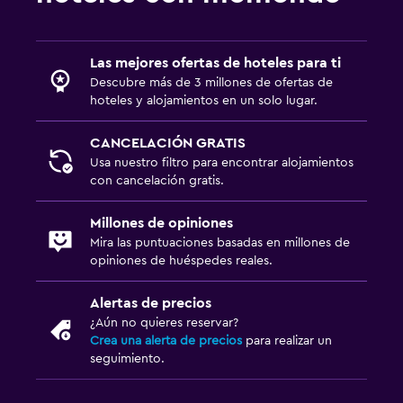
Salud y seguridad
Botiquín de primeros auxilios
Las mejores ofertas de hoteles para ti
Caja fuerte
Descubre más de 3 millones de ofertas de
hoteles y alojamientos en un solo lugar.
Aire libre
CANCELACIÓN GRATIS
Terraza
Usa nuestro filtro para encontrar alojamientos
con cancelación gratis.
Actividades
Millones de opiniones
Observación de ballenas
Mira las puntuaciones basadas en millones de
opiniones de huéspedes reales.
Ideal para familias
Alertas de precios
Cuna/cama nido disponibles
¿Aún no quieres reservar?
Crea una alerta de precios
para realizar un
seguimiento.
Gimnasio
Gimnasio