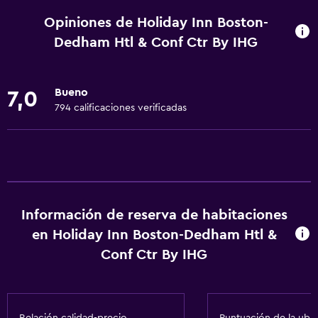
Wifi disponible en todas las instalaciones
Opiniones de Holiday Inn Boston-
Internet
Dedham Htl & Conf Ctr By IHG
Ropa de cama
Toallas
Bueno
7,0
Extinguidor
794 calificaciones verificadas
Artículos de aseo gratis
Champú
Alarma de humo
Calefacción
Información de reserva de habitaciones
Gel de ducha
en Holiday Inn Boston-Dedham Htl &
Aire acondicionado
Conf Ctr By IHG
Papeleras
Acondicionador