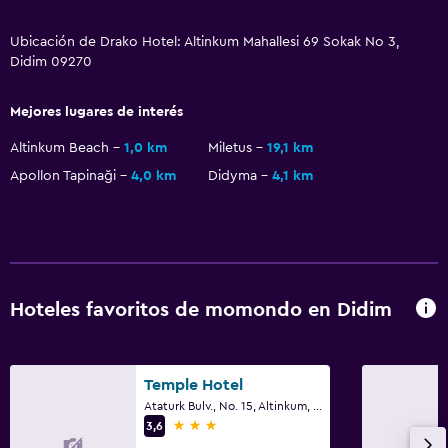
Ubicación de Drako Hotel: Altinkum Mahallesi 69 Sokak No 3,
Didim 09270
Mejores lugares de interés
Altinkum Beach
1,0 km
Miletus
19,1 km
Apollon Tapinaği
4,0 km
Didyma
4,1 km
Hoteles favoritos de momondo en Didim
Temple Hotel
Ataturk Bulv., No. 15, Altinkum, Didim
3 estrellas
3,6