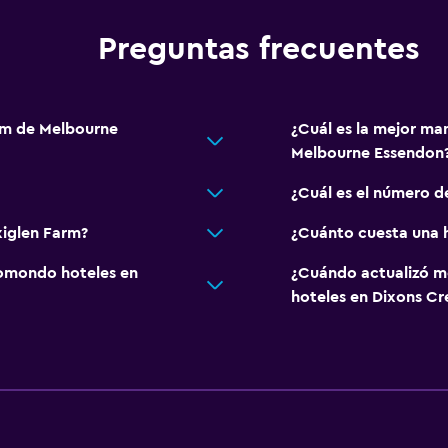
Almohada sin plumas
Preguntas frecuentes
Áreas designadas para 
Entrada privada
arm de Melbourne
¿Cuál es la mejor ma
Aire libre
Melbourne Essendon
s)
Parrilla
¿Cuál es el número d
Área de picnic
xiglen Farm?
¿Cuánto cuesta una h
Jardín
al)
omondo hoteles en
¿Cuándo actualizó m
hoteles en Dixons Cr
Comedor
Menús para dietas especi
Desayuno en la habitaci
Mesa de comedor