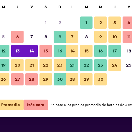
car
M
J
V
S
D
L
M
M
J
V
1
2
1
2
3
4
5
6
7
8
9
7
8
9
10
11
12
13
14
15
16
14
15
16
17
18
Ver precios
19
20
21
22
23
21
22
23
24
25
26
27
28
29
30
28
29
30
Ver precios
Ver precios
Promedio
Más caro
En base a los precios promedio de hoteles de 3 est