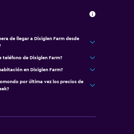
fumadores
nera de llegar a Dixiglen Farm desde
?
e teléfono de Dixiglen Farm?
abitación en Dixiglen Farm?
omondo por última vez los precios de
eek?
ales (bajo petición)
ón