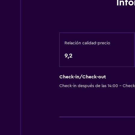
Inf
Baño
Ducha
Gorro de baño
Tina de baño
Relación calidad-precio
Secador de pelo
9,2
Aseo
Papel higiénico
Cepillo de dientes
Check-in/Check-out
Check-in después de las 14:00 - Check-
Baño privado
Sistema de entretenimiento
Radio
TV de pantalla plana
Sala de estar/TV compartida