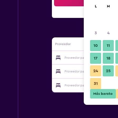
Bus
L
M
3
4
Proveedor
10
11
Proveedor para Dixiglen Farm
17
18
24
25
Proveedor para Dixiglen Farm
31
Proveedor para Dixiglen Farm
Más barato