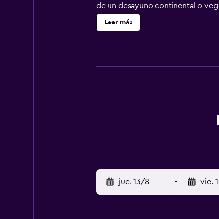
de un desayuno continental o vege
traslado de pago para ir o volver 
Leer más
jue. 13/8
-
vie. 