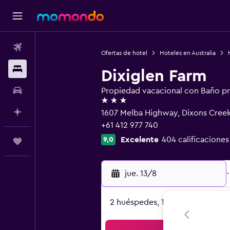
Vuelos
Ofertas de hotel
Hoteles en Australia
Alojamientos
Dixiglen Farm
Autos
Propiedad vacacional con Baño p
3 estrellas
Planifica con IA
1607 Melba Highway, Dixons Creek
+61 412 977 740
Excelente
404 calificaciones
9,0
Trips
jue. 13/8
-
2 huéspedes, 1 habitación