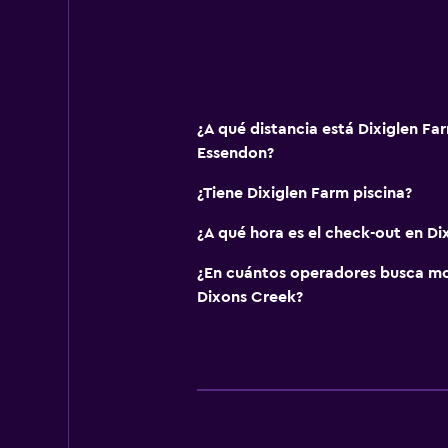
Reproductor de CD
TV
Reproductor de DVD
¿A qué distancia está Dixiglen F
Estacionamiento y transporte
Essendon?
Traslado al aeropuerto (con cargo
¿Tiene Dixiglen Farm piscina?
Estacionamiento gratuito
¿A qué hora es el check-out en Di
Estacionamiento privado
Servicio de traslado (cargo adicion
¿En cuántos operadores busca m
Dixons Creek?
Habitación
Mantas eléctricas
Enchufe cerca de la cama
Perchero