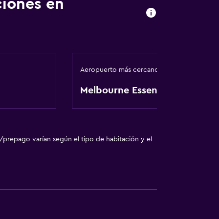
ciones en
Aeropuerto más cercano
Melbourne Essendon
das
/prepago varían según el tipo de habitación y el
l
ión
nta baja
madores disponibles
le