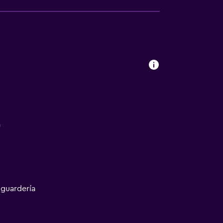
a
 guardería