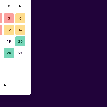
S
D
5
6
12
13
19
20
26
27
rellas