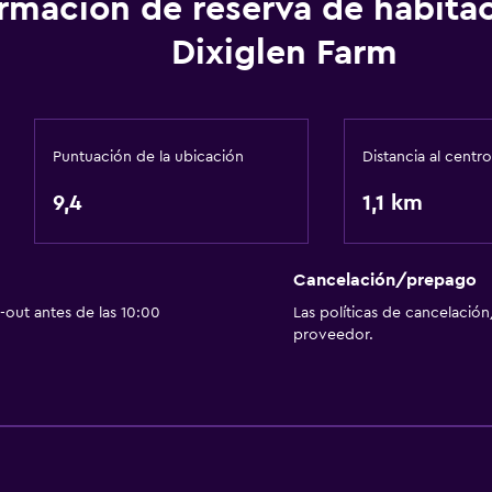
ormación de reserva de habita
General
Dixiglen Farm
Chimenea
Zona de estar
Vista al jardín
Puntuación de la ubicación
Distancia al centro
Vista al patio interior
9,4
1,1 km
Sofá
Habitaciones insonoriza
Alfombrado
Cancelación/prepago
out antes de las 10:00
Las políticas de cancelación
Piso de mosaico/mármo
proveedor.
Accesibilidad y adecuac
Unidad ubicada en la pla
Habitaciones para no fu
Estacionamiento accesib