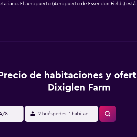
tariano. El aeropuerto (Aeropuerto de Essendon Fields) está a
del aeropuerto.
Precio de habitaciones y ofer
Dixiglen Farm
14/8
2 huéspedes, 1 habitación