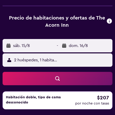
del alojamiento, y Monkey World está a 42 km. El
aeropuerto (Aeropuerto de Bournemouth) está a 67 km.
Precio de habitaciones y ofertas de The
Acorn Inn
sáb. 15/8
-
dom. 16/8
2 huéspedes, 1 habitación
$207
Habitación doble, tipo de cama
desconocido
por noche con tasas