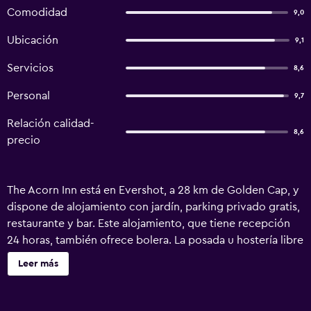
Comodidad
9,0
Ubicación
9,1
Servicios
8,6
Personal
9,7
Relación calidad-
8,6
precio
The Acorn Inn está en Evershot, a 28 km de Golden Cap, y
dispone de alojamiento con jardín, parking privado gratis,
restaurante y bar. Este alojamiento, que tiene recepción
24 horas, también ofrece bolera. La posada u hostería libre
de humo dispone de wifi gratis en todo el alojamiento. La
Leer más
posada u hostería ofrece barbacoa. Se puede jugar a los
dardos en The Acorn Inn, y la zona es ideal para practicar
senderismo y ciclismo. Puerto de Weymouth está a 36 km