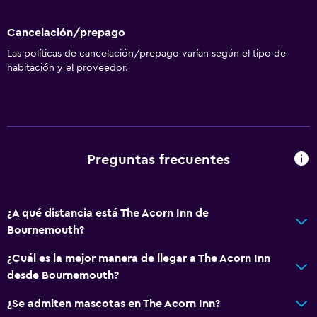
Almuerzos para llevar
Cancelación/prepago
Menús para dietas especiales (bajo petición)
Las políticas de cancelación/prepago varían según el tipo de
habitación y el proveedor.
Servicios y facilidades
Caja fuerte
Instalaciones para reuniones
Servicio de habitaciones
Preguntas frecuentes
Recepción 24 horas
Aire libre
¿A qué distancia está The Acorn Inn de
Parrilla
Bournemouth?
Área de picnic
¿Cuál es la mejor manera de llegar a The Acorn Inn
Jardín
desde Bournemouth?
¿Se admiten mascotas en The Acorn Inn?
Salud y seguridad