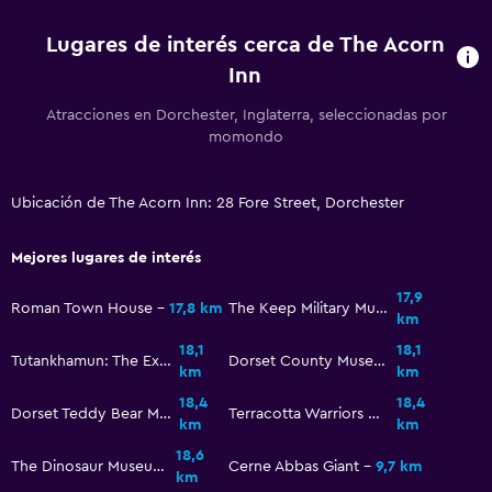
Baño privado
Lugares de interés cerca de The Acorn
Inn
General
Atracciones en Dorchester, Inglaterra, seleccionadas por
Espacio de almacenamiento
momondo
Ideal para familias
Ubicación de The Acorn Inn: 28 Fore Street, Dorchester
Comidas para niños
Mejores lugares de interés
17,9
Roman Town House
17,8 km
The Keep Military Museum
km
18,1
18,1
Tutankhamun: The Exhibition
Dorset County Museum
km
km
18,4
18,4
Dorset Teddy Bear Museum
Terracotta Warriors Museum
km
km
18,6
The Dinosaur Museum
Cerne Abbas Giant
9,7 km
km