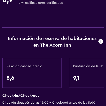
8,9
Sala de juegos
279 calificaciones verificadas
Ciclismo
Dardos
Servicios básicos
Wifi gratis
Información de reserva de habitaciones
Wifi disponible en todas las instalaciones
en The Acorn Inn
Internet
Extinguidor
Relación calidad-precio
Puntuación de la ubi
Alarma de humo
Calefacción
8,6
9,1
Comedor
Restaurante
Check-in/Check-out
Bar/lounge
Check-in después de las 15:00 - Check-out antes de las 11:00