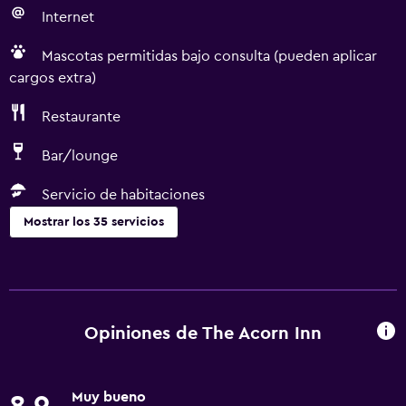
Internet
Mascotas permitidas bajo consulta (pueden aplicar
cargos extra)
Restaurante
Bar/lounge
Servicio de habitaciones
Mostrar los 35 servicios
Actividades
Senderismo
Bolera
Opiniones de The Acorn Inn
Bicicletas
Juegos de mesa/rompecabezas
Muy bueno