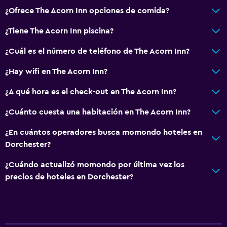
¿Ofrece The Acorn Inn opciones de comida?
Cámaras CCTV en el exterior
Limpieza diaria
¿Tiene The Acorn Inn piscina?
Cámaras CCTV en zonas comunes
¿Cuál es el número de teléfono de The Acorn Inn?
¿Hay wifi en The Acorn Inn?
Estacionamiento y transporte
Estacionamiento gratuito
¿A qué hora es el check-out en The Acorn Inn?
Estacionamiento privado
¿Cuánto cuesta una habitación en The Acorn Inn?
¿En cuántos operadores busca momondo hoteles en
Accesibilidad y adecuación
Dorchester?
Para no fumadores
¿Cuándo actualizó momondo por última vez los
Mascotas permitidas bajo consulta (pueden aplicar cargos
precios de hoteles en Dorchester?
extra)
Baño
Secador de pelo