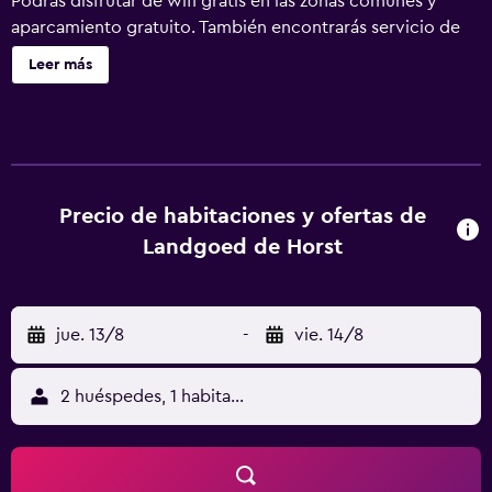
Podrás disfrutar de wifi gratis en las zonas comunes y
aparcamiento gratuito. También encontrarás servicio de
recepción 24 horas, check-out exprés y periódicos
Leer más
gratuitos. Landgoed de Horst ofrece 40 alojamientos con
botella de agua gratuita y artículos de higiene personal
gratuitos. Este hotel en Driebergen ofrece acceso a
Internet wifi gratis. Los baños están equipados con bañera
o ducha. Se ofrece servicio de limpieza todos los días y es
posible solicitar secador de pelo. Se pueden practicar las
Precio de habitaciones y ofertas de
actividades de ocio y esparcimiento que se indican más
Landgoed de Horst
abajo en las instalaciones o cerca del alojamiento (es
posible que se aplique un recargo).
jue. 13/8
-
vie. 14/8
2 huéspedes, 1 habitación