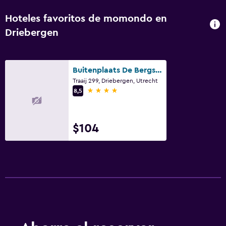
Hoteles favoritos de momondo en
Driebergen
Buitenplaats De Bergse Bossen
Traaij 299, Driebergen, Utrecht
4 estrellas
8,5
$104