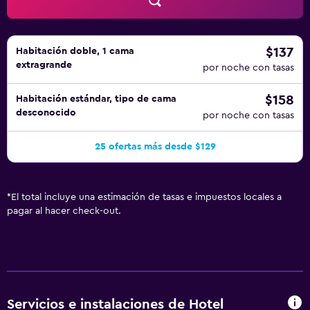
una piscina cubierta y gimnasio. Se pueden practicar las
actividades de ocio y esparcimiento que se indican más
abajo en las instalaciones o cerca del alojamiento (es
posible que se aplique un recargo).
$137
Habitación doble, 1 cama
extragrande
por noche con tasas
$158
Habitación estándar, tipo de cama
desconocido
por noche con tasas
25 ofertas más desde $129
*
El total incluye una estimación de tasas e impuestos locales a
pagar al hacer check-out.
Servicios e instalaciones de Hotel