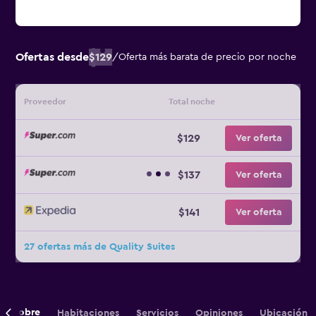
Ofertas desde
$129
/
Oferta más barata de precio por noche
Proveedor
Total noche
$129
Ver oferta
$137
Ver oferta
$141
Ver oferta
27 ofertas más de Quality Suites
Sobre
Habitaciones
Servicios
Opiniones
Ubicación