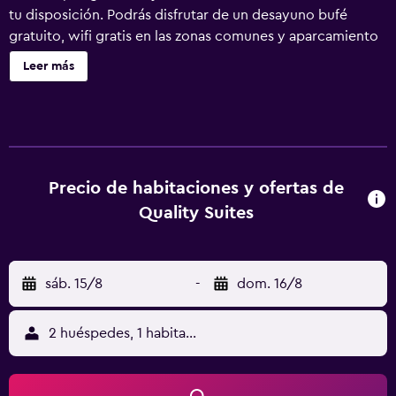
tu disposición. Podrás disfrutar de un desayuno bufé
gratuito, wifi gratis en las zonas comunes y aparcamiento
gratuito. Otras instalaciones incluyen una zona para
Leer más
conferencias, servicio de tintorería y lavandería. Se ofrece
un servicio de limpieza a petición. Quality Suites
Drummondville ofrece 71 alojamientos con cafetera y
tetera y secador de pelo. Las camas están vestidas con
ropa de cama de alta calidad. Se ofrece una televisión de
pantalla plana de 55 pulgadas con canales por satélite.
Precio de habitaciones y ofertas de
Este hotel en Drummondville ofrece acceso a Internet wifi
Quality Suites
gratis. Los servicios para las personas de negocios
incluyen escritorio y sillas de oficina, además de teléfono;
se ofrecen llamadas locales gratuitas (pueden existir
sáb. 15/8
-
dom. 16/8
restricciones). Las habitaciones también incluyen tabla de
planchar con plancha y artículos de higiene personal
gratuitos. Es posible solicitar cambio de toallas y cambio
2 huéspedes, 1 habitación
de sábanas. Se ofrece servicio de limpieza a petición. Los
servicios de ocio y esparcimiento en este hotel incluyen