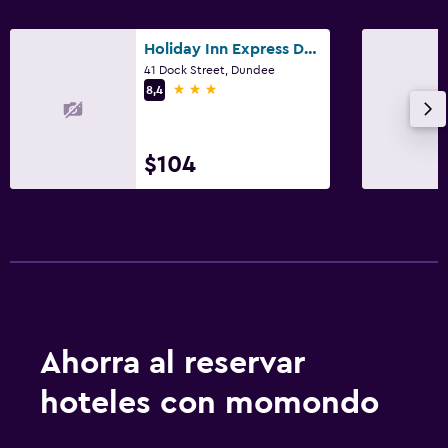
Holiday Inn Express Dundee By IHG
41 Dock Street, Dundee
3 estrellas
8,4
$104
Ahorra al reservar
hoteles con momondo