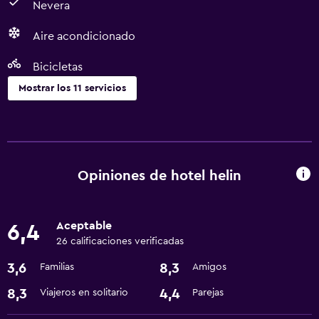
Nevera
Aire acondicionado
Bicicletas
Mostrar los 11 servicios
Servicios y facilidades
Servicio de habitaciones
Check-out exprés
Opiniones de hotel helin
Recepción 24 horas
Aceptable
6,4
Servicios básicos
26 calificaciones verificadas
Wifi gratis
3,6
8,3
Familias
Amigos
Aire acondicionado
8,3
4,4
Viajeros en solitario
Parejas
Accesibilidad y adecuación