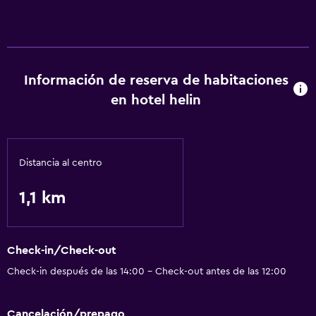
Ascensor
Baño
Información de reserva de habitaciones
Secador de pelo
en hotel helin
Lavandería
Lavandería
Distancia al centro
Comedor
1,1 km
Nevera
Actividades
Check-in/Check-out
Bicicletas
Check-in después de las 14:00 - Check-out antes de las 12:00
Salud y seguridad
Cancelación/prepago