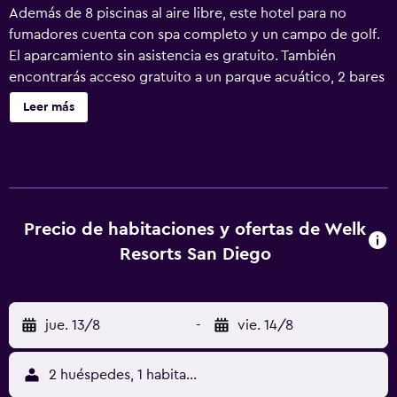
Además de 8 piscinas al aire libre, este hotel para no
fumadores cuenta con spa completo y un campo de golf.
El aparcamiento sin asistencia es gratuito. También
encontrarás acceso gratuito a un parque acuático, 2 bares
junto a la piscina y un centro de bienestar. Se ofrece un
Leer más
servicio de limpieza a petición. Hyatt Vacation Club at The
Welk, San Diego Area ofrece 714 alojamientos con aire
acondicionado, con acceso por pasillos exteriores y
reproductor de DVD y caja fuerte. Las camas están
vestidas con ropa de cama de alta calidad. Se ofrece una
televisión LED de 47 pulgadas con canales por cable de
Precio de habitaciones y ofertas de Welk
suscripción. En este hotel de 3,5 estrellas, los alojamientos
Resorts San Diego
incluyen cocina con frigorífico/congelador grande, placa
de cocina, microondas y comedor independiente. Los
baños están equipados con artículos de higiene personal
jue. 13/8
-
vie. 14/8
de diseño, artículos de higiene personal gratuitos y
secador de pelo. Este hotel en Escondido ofrece conexión
a Internet wifi (velocidad: 250 Mbps o más (de 3 a 5
2 huéspedes, 1 habitación
personas, o hasta 10 dispositivos)) con un recargo. Los