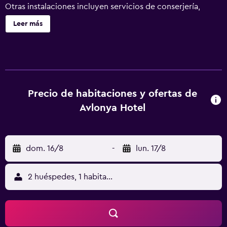
Otras instalaciones incluyen servicios de conserjería,
servicio de recepción 24 horas y asistencia turística y para
Leer más
la compra de entradas. Avlonya Hotel ofrece 56
alojamientos con caja fuerte y zapatillas. Las camas están
vestidas con ropa de cama de alta calidad. Se ofrece
televisión por satélite. Los baños están equipados con
ducha y secador de pelo. Este hotel en Estambul ofrece
acceso a Internet wifi gratis. Los servicios para las
Precio de habitaciones y ofertas de
personas de negocios incluyen escritorio y teléfono. Se
Avlonya Hotel
ofrece servicio de limpieza todos los días.
dom. 16/8
-
lun. 17/8
2 huéspedes, 1 habitación