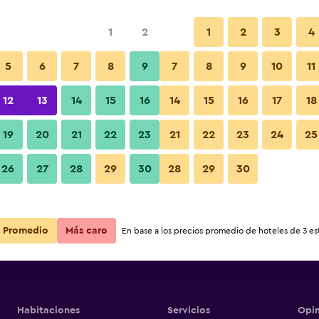
1
2
1
2
3
4
5
6
7
8
9
7
8
9
10
11
Habitación
12
13
14
15
16
14
15
16
17
18
Ver precios
19
20
21
22
23
21
22
23
24
25
Fotos
26
27
28
29
30
28
29
30
Ver precios
Ver precios
Promedio
Más caro
En base a los precios promedio de hoteles de 3 est
Habitaciones
Servicios
Opin