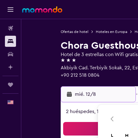
Vuelos
Ofertas de hotel
Hoteles en Europa
Ho
Alojamientos
Chora Guesthou
Autos
Hotel de 3 estrellas con Wifi gratis
3 estrellas
Planifica con IA
Akbiyik Cad. Terbiyik Sokak, 22, E
+90 212 518 0804
Trips
mié. 12/8
-
Español
2 huéspedes, 1 habitación
Bus
L
M