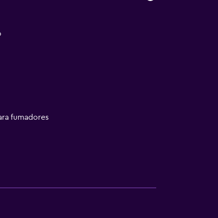
o
ara fumadores