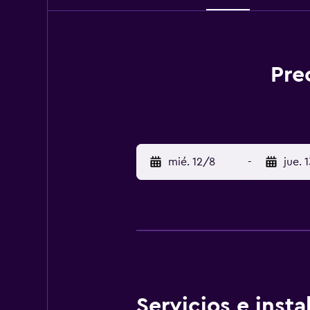
Pre
mié. 12/8
-
jue. 
Servicios e inst