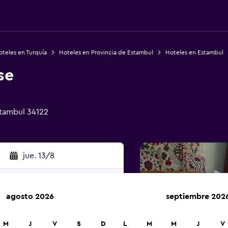
teles en Turquía
Hoteles en Provincia de Estambul
Hoteles en Estambul
se
stambul 34122
jue. 13/8
agosto 2026
septiembre 202
car
M
J
V
S
D
L
M
M
J
V