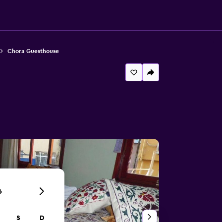
Chora Guesthouse
6
S
D