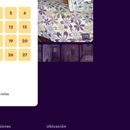
5
6
12
13
1/8
Vista del exterior
19
20
26
27
rellas
iones
Ubicación