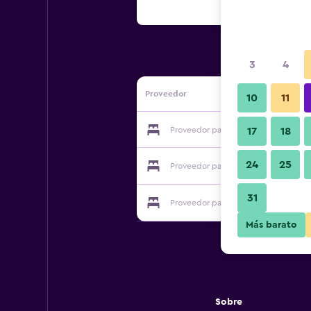
3
4
Proveedor
10
11
Proveedor para Chora Guesthouse
17
18
24
25
Proveedor para Chora Guesthouse
31
Proveedor para Chora Guesthouse
Más barato
Sobre