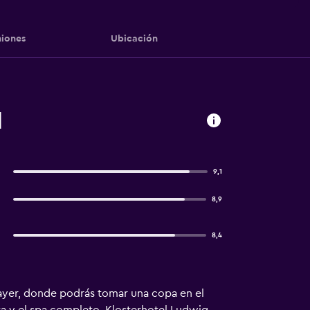
iones
Ubicación
l
9,1
8,9
8,4
Bayer, donde podrás tomar una copa en el