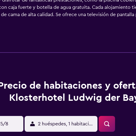
y disfrutar de fantásticas prestaciones, como la piscina cubie
on caja fuerte y botella de agua gratuita. Cada alojamiento ti
de cama de alta calidad. Se ofrece una televisión de pantalla
os con ducha, albornoces, artículos de higiene personal gratu
a nuestro acceso a Internet wifi gratis. Los servicios para la
pieza todos los días y es posible solicitar tabla de planchar c
en acceso directo a las pistas de esquí, una piscina cubierta,
o que se indican más abajo en las instalaciones o cerca del a
Precio de habitaciones y ofer
Klosterhotel Ludwig der Ba
15/8
2 huéspedes, 1 habitación