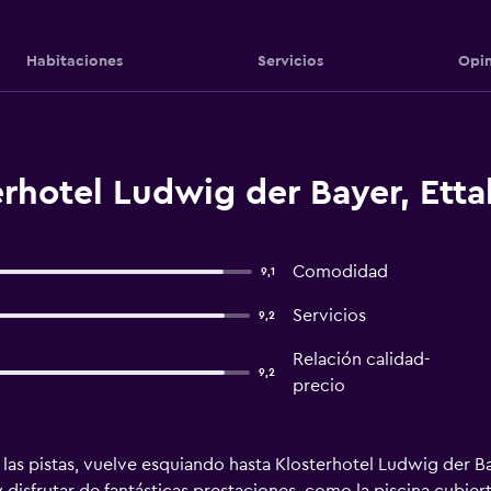
Habitaciones
Servicios
Opin
rhotel Ludwig der Bayer, Etta
Comodidad
9,1
Servicios
9,2
Relación calidad-
9,2
precio
 las pistas, vuelve esquiando hasta Klosterhotel Ludwig der 