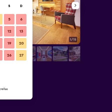
S
D
5
6
12
13
1/15
Habitación
19
20
26
27
rellas