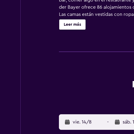
bar, comer algo en el restaurante 
der Bayer ofrece 86 alojamientos c
Las camas están vestidas con ropa 
satélite. Los baños están equipad
Leer más
pueden navegar por la web gracias 
teléfono. Se ofrece servicio de lim
esparcimiento en este hotel incluy
actividades de ocio y esparcimient
recargo).
vie. 14/8
-
sáb. 