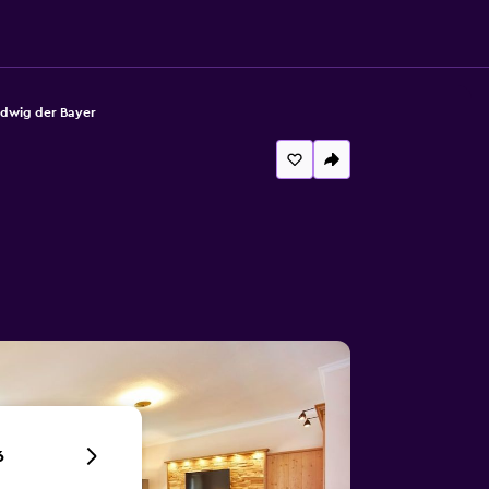
udwig der Bayer
6