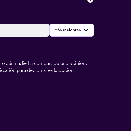
Ordenar por
:
Más recientes
ero aún nadie ha compartido una opinión.
bicación para decidir si es la opción