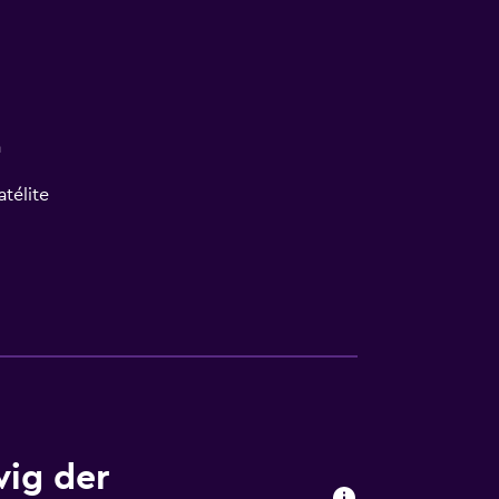
a
atélite
wig der