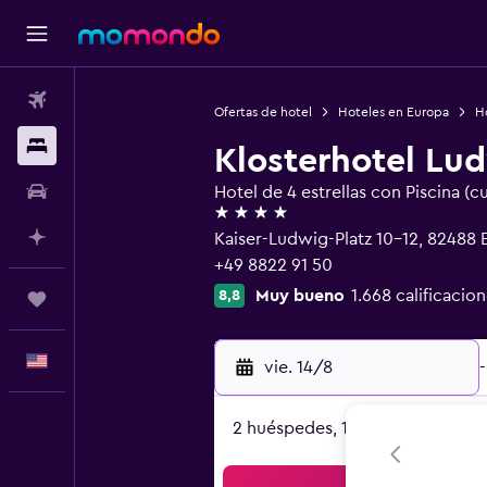
Vuelos
Ofertas de hotel
Hoteles en Europa
H
Alojamientos
Klosterhotel Lu
Autos
Hotel de 4 estrellas con Piscina (c
4 estrellas
Planifica con IA
Kaiser-Ludwig-Platz 10-12, 82488 E
+49 8822 91 50
Muy bueno
1.668 calificacion
8,8
Trips
Español
vie. 14/8
-
2 huéspedes, 1 habitación