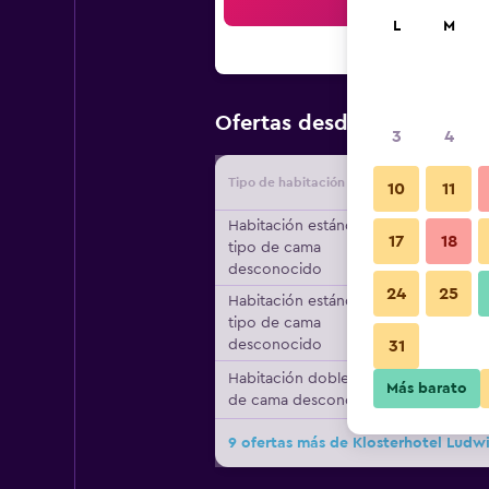
Bus
L
M
$168
Ofertas desde
/
Oferta m
3
4
Tipo de habitación
Proveedo
10
11
Habitación estándar,
17
18
tipo de cama
desconocido
24
25
Habitación estándar,
tipo de cama
desconocido
31
Habitación doble, tipo
Más barato
de cama desconocido
9 ofertas más de Klosterhotel Ludw