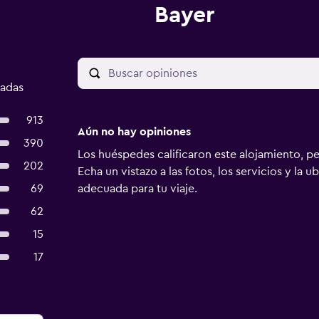
Bayer
cadas
913
Aún no hay opiniones
390
Los huéspedes calificaron este alojamiento, p
202
Echa un vistazo a las fotos, los servicios y la u
69
adecuada para tu viaje.
62
15
17