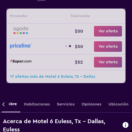
Proveedor
Total noche
$50
Ver oferta
$50
Ver oferta
$52
Ver oferta
17 ofertas más de Motel 6 Euless, Tx - Dallas
Sobre
Habitaciones
Servicios
Opiniones
Ubicación
Acerca de Motel 6 Euless, Tx - Dallas,
Euless