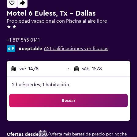
Motel 6 Euless, Tx - Dallas
Propiedad vacacional con Piscina al aire libre
2 estrellas
+1 817 545 0141
Aceptable
651 calificaciones verificadas
6,9
vie. 14/8
-
sáb. 15/8
2 huéspedes, 1 habitación
Buscar
Ofertas desde
$50
/
Oferta más barata de precio por noche