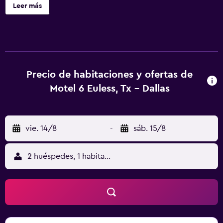
incluyen una máquina expendedora. Motel 6 Euless, TX -
Leer más
Dallas ofrece 86 alojamientos con acceso por pasillos
exteriores. Se ofrece televisión por cable. Los baños están
equipados con ducha y bañera combinadas. Este motel en
Euless ofrece acceso a Internet wifi gratis. Los servicios
para las personas de negocios incluyen teléfono con
llamadas locales gratuitas (pueden existir restricciones).
Precio de habitaciones y ofertas de
Se ofrece servicio de limpieza todos los días. Los servicios
Motel 6 Euless, Tx - Dallas
de ocio y esparcimiento en este motel incluyen piscina al
aire libre de temporada.
vie. 14/8
-
sáb. 15/8
2 huéspedes, 1 habitación