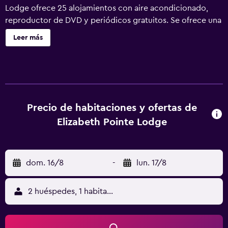
Lodge ofrece 25 alojamientos con aire acondicionado,
reproductor de DVD y periódicos gratuitos. Se ofrece una
televisión de pantalla plana con canales por cable de
Leer más
suscripción. Los baños están equipados con ducha,
albornoces y secador de pelo. Los huéspedes pueden
navegar por la web gracias a nuestro acceso a Internet
wifi gratis. Las habitaciones también incluyen botella de
agua gratuita y tabla de planchar con plancha. Se ofrece
servicio de limpieza todos los días. Se pueden practicar
Precio de habitaciones y ofertas de
las actividades de ocio y esparcimiento que se indican
Elizabeth Pointe Lodge
más abajo en las instalaciones o cerca del alojamiento (es
posible que se aplique un recargo).
dom. 16/8
-
lun. 17/8
2 huéspedes, 1 habitación