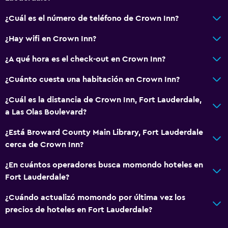
Habitación
¿Cuál es el número de teléfono de Crown Inn?
Armario o clóset
¿Hay wifi en Crown Inn?
Despertador
¿A qué hora es el check-out en Crown Inn?
Zona de trabajo
¿Cuánto cuesta una habitación en Crown Inn?
Fax/fotocopiadora
¿Cuál es la distancia de Crown Inn, Fort Lauderdale,
Escritorio
a Las Olas Boulevard?
Salud y seguridad
¿Está Broward County Main Library, Fort Lauderdale
cerca de Crown Inn?
Limpieza diaria
Botiquín de primeros auxilios
¿En cuántos operadores busca momondo hoteles en
Fort Lauderdale?
Estacionamiento y transporte
¿Cuándo actualizó momondo por última vez los
Estacionamiento gratuito
precios de hoteles en Fort Lauderdale?