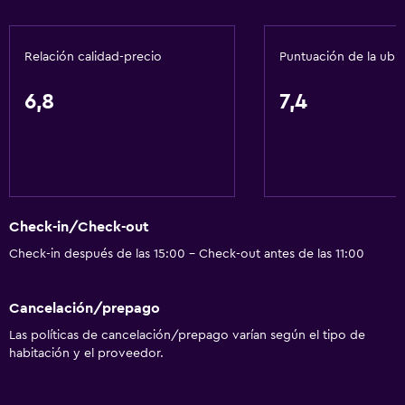
Alfombrado
Zona de estar
Relación calidad-precio
Puntuación de la ubi
Piso de mosaico/mármol
Vista al jardín
6,8
7,4
Servicios y facilidades
Renta de autos
Servicio de despertador
Servicio de habitaciones
Check-in/Check-out
Recepción 24 horas
Check-in después de las 15:00 - Check-out antes de las 11:00
Sistema de entretenimiento
Cancelación/prepago
Radio
Las políticas de cancelación/prepago varían según el tipo de
habitación y el proveedor.
TV por cable o vía satélite
TV