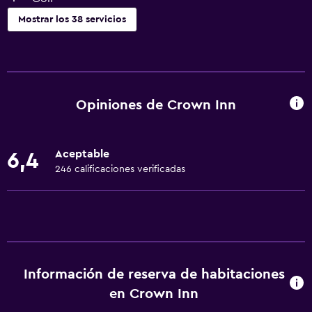
Mostrar los 38 servicios
Servicios básicos
Wifi gratis
Wifi disponible en todas las instalaciones
Opiniones de Crown Inn
Internet
Ropa de cama
Aceptable
6,4
Toallas
246 calificaciones verificadas
Aire acondicionado
Artículos de aseo gratis
Calefacción
General
Información de reserva de habitaciones
Teléfono
en Crown Inn