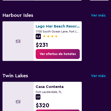
Harbour Isles
Ver más
Lago Mar Beach Resort And Club
1700 South Ocean Lane, Fort Lauderdale, FL
4 estrellas
8,8
$231
Ver ofertas de hoteles
Twin Lakes
Ver más
Casa Contenta
Fort Lauderdale, FL
7,9
$320