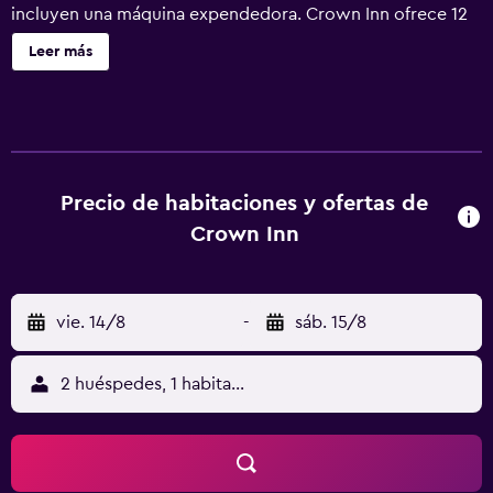
incluyen una máquina expendedora. Crown Inn ofrece 12
alojamientos con aire acondicionado, botella de agua
Leer más
gratuita y tabla de planchar con plancha. Se ofrece
televisión por cable. Los huéspedes pueden utilizar los
siguientes servicios disponibles en las habitaciones:
frigorífico y microondas. Los baños están equipados con
bañera o ducha y artículos de higiene personal gratuitos.
Los huéspedes pueden navegar por la web gracias a
Precio de habitaciones y ofertas de
nuestro acceso a Internet wifi gratis. Los servicios para las
Crown Inn
personas de negocios incluyen escritorio y teléfono. Se
ofrece servicio de limpieza todos los días.
vie. 14/8
-
sáb. 15/8
2 huéspedes, 1 habitación