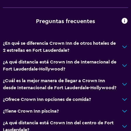
Baño
Preguntas frecuentes
Secador de pelo
Aseo
Baño privado
¿En qué se diferencia Crown Inn de otros hoteles de
2 estrellas en Fort Lauderdale?
Comedor
¿A qué distancia está Crown Inn de Internacional de
Nevera
Fort Lauderdale-Hollywood?
Máquina expendedora (bebidas)
¿Cuál es la mejor manera de llegar a Crown Inn
Microondas
desde Internacional de Fort Lauderdale-Hollywood?
¿Ofrece Crown Inn opciones de comida?
Accesibilidad y adecuación
Habitaciones para no fumadores disponibles
¿Tiene Crown Inn piscina?
Estacionamiento accesible
¿A qué distancia está Crown Inn del centro de Fort
Lauderdale?