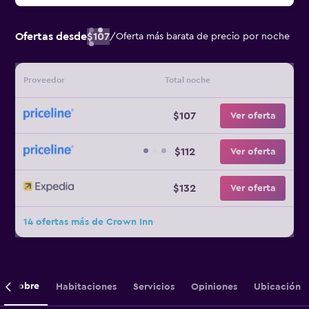
Ofertas desde
$107
/
Oferta más barata de precio por noche
Proveedor
Total noche
$107
Ver oferta
$112
Ver oferta
$132
Ver oferta
14 ofertas más de Crown Inn
Sobre
Habitaciones
Servicios
Opiniones
Ubicación