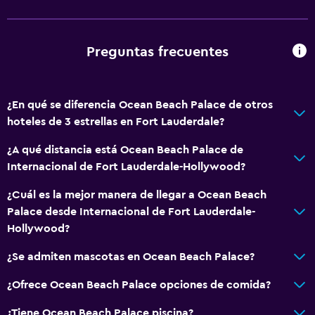
Utensilios de cocina
Cocina
Preguntas frecuentes
Nevera
Cafetera
¿En qué se diferencia Ocean Beach Palace de otros
Comedor
hoteles de 3 estrellas en Fort Lauderdale?
Cocina
¿A qué distancia está Ocean Beach Palace de
Internacional de Fort Lauderdale-Hollywood?
Baño
Ducha
¿Cuál es la mejor manera de llegar a Ocean Beach
Palace desde Internacional de Fort Lauderdale-
Tina de baño
Hollywood?
Bañera de hidromasaje
¿Se admiten mascotas en Ocean Beach Palace?
Secador de pelo
Aseo
¿Ofrece Ocean Beach Palace opciones de comida?
Papel higiénico
¿Tiene Ocean Beach Palace piscina?