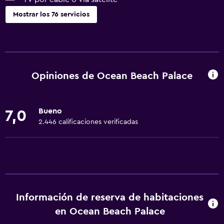
Mostrar los 76 servicios
Servicios y facilidades
Cajero automático/banco
Centro de negocios
Opiniones de Ocean Beach Palace
Renta de autos
Servicio de despertador
Bueno
7,0
Servicio de conserjería
2.446 calificaciones verificadas
Caja fuerte
Minimercado en las instalaciones
Servicio de habitaciones
Check-out exprés
Información de reserva de habitaciones
Recepción 24 horas
en Ocean Beach Palace