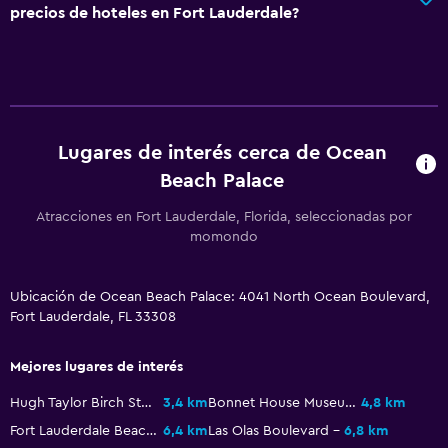
precios de hoteles en Fort Lauderdale?
Alfombrado
Vista a la piscina
Espacio de almacenamiento
Estacionamiento y transporte
Lugares de interés cerca de Ocean
Beach Palace
Estacionamiento
Traslado al aeropuerto (con cargos)
Atracciones en Fort Lauderdale, Florida, seleccionadas por
momondo
Estacionamiento privado
Servicio de traslado (cargo adicional)
Ubicación de Ocean Beach Palace: 4041 North Ocean Boulevard,
Fort Lauderdale, FL 33308
Aire libre
Terraza/patio
Mejores lugares de interés
Sillas de playa
Hugh Taylor Birch State Park
3,4 km
Bonnet House Museum and Gardens
4,8 km
Terraza
Fort Lauderdale Beachfront
6,4 km
Las Olas Boulevard
6,8 km