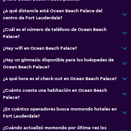
Baño privado
¿A qué distancia está Ocean Beach Palace del
centro de Fort Lauderdale?
Accesibilidad y adecuación
¿Cuál es el número de teléfono de Ocean Beach
Habitaciones para no fumadores disponibles
Palace?
Mascotas permitidas bajo consulta (pueden aplicar cargos
extra)
¿Hay wifi en Ocean Beach Palace?
Accesibilidad
¿Hay un gimnasio disponible para los huéspedes de
Ascensor
Ocean Beach Palace?
Estacionamiento accesible
¿A qué hora es el check-out en Ocean Beach Palace?
Áreas designadas para fumadores
¿Cuánto cuesta una habitación en Ocean Beach
Palace?
General
¿En cuántos operadores busca momondo hoteles en
Habitaciones familiares
Fort Lauderdale?
Zona de estar
¿Cuándo actualizó momondo por última vez los
Teléfono