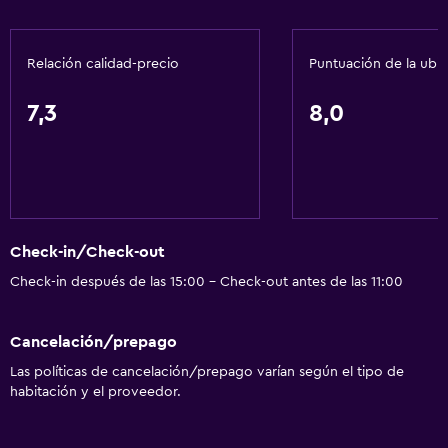
Servicios básicos
Wifi gratis
Relación calidad-precio
Puntuación de la ubi
Wifi disponible en todas las instalaciones
Internet
7,3
8,0
Extinguidor
Artículos de aseo gratis
Champú
Alarma de humo
Check-in/Check-out
Calefacción
Check-in después de las 15:00 - Check-out antes de las 11:00
Gel de ducha
Aire acondicionado
Cancelación/prepago
Las políticas de cancelación/prepago varían según el tipo de
Cocina
habitación y el proveedor.
Lavavajillas
Microondas