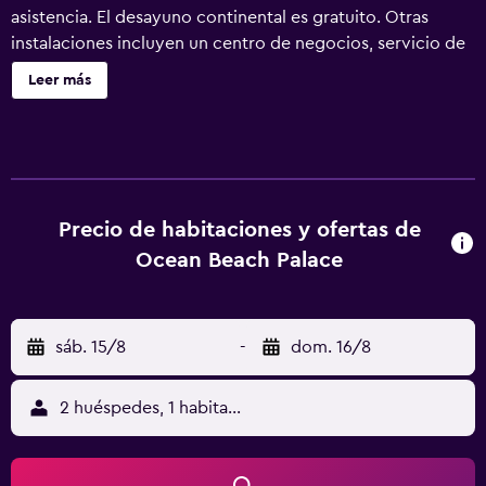
asistencia. El desayuno continental es gratuito. Otras
instalaciones incluyen un centro de negocios, servicio de
recepción 24 horas y una sala de ordenadores. Se ofrece
Leer más
un servicio de limpieza a petición. Ocean Beach Palace
Hotel and Suites ofrece 133 alojamientos con aire
acondicionado, caja fuerte y cafetera y tetera. Se ofrece
frigorífico y microondas. Los baños están equipados con
ducha y bañera combinadas. Se ofrece una televisión de
pantalla plana con canales por cable. Se ofrece servicio de
Precio de habitaciones y ofertas de
limpieza a petición y es posible solicitar secador de pelo.
Ocean Beach Palace
Los servicios de ocio y esparcimiento en este hotel
incluyen una piscina al aire libre y gimnasio abierto las 24
horas.
sáb. 15/8
-
dom. 16/8
2 huéspedes, 1 habitación