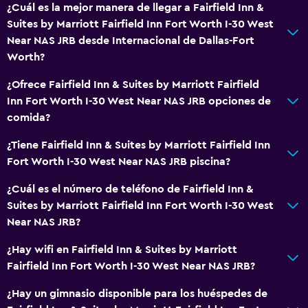
¿Cuál es la mejor manera de llegar a Fairfield Inn &
Recepción 24 horas
Suites by Marriott Fairfield Inn Fort Worth I-30 West
Near NAS JRB desde Internacional de Dallas-Fort
Baño
Worth?
Inodoro adaptado
¿Ofrece Fairfield Inn & Suites by Marriott Fairfield
Inodoro con cisterna alta
Inn Fort Worth I-30 West Near NAS JRB opciones de
Tina de baño
comida?
Secador de pelo
¿Tiene Fairfield Inn & Suites by Marriott Fairfield Inn
Aseo
Fort Worth I-30 West Near NAS JRB piscina?
Papel higiénico
¿Cuál es el número de teléfono de Fairfield Inn &
Baño privado
Suites by Marriott Fairfield Inn Fort Worth I-30 West
Near NAS JRB?
General
¿Hay wifi en Fairfield Inn & Suites by Marriott
Habitaciones familiares
Fairfield Inn Fort Worth I-30 West Near NAS JRB?
Zona de estar
¿Hay un gimnasio disponible para los huéspedes de