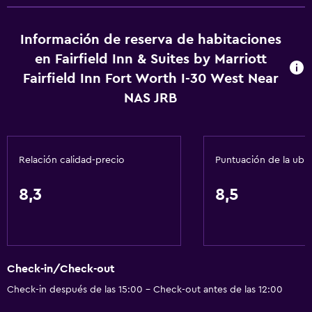
Calefacción
Gel de ducha
Información de reserva de habitaciones
Aire acondicionado
en Fairfield Inn & Suites by Marriott
Papeleras
Fairfield Inn Fort Worth I-30 West Near
Acondicionador
NAS JRB
Accesibilidad y adecuación
Unidad accesible para personas en silla de ruedas
Relación calidad-precio
Puntuación de la ubi
Accesibilidad
8,3
8,5
Ducha adaptada para silla de ruedas
Ascensor
Silla para ducha
Ascensor disponible
Check-in/Check-out
Estacionamiento accesible
Check-in después de las 15:00 - Check-out antes de las 12:00
Tina de baño adaptada