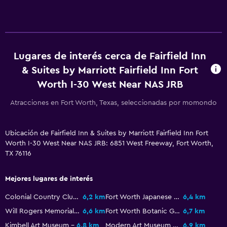
Almohada de plumas
Enchufe cerca de la cama
Despertador
Lugares de interés cerca de Fairfield Inn
Sofá cama
& Suites by Marriott Fairfield Inn Fort
Worth I-30 West Near NAS JRB
Comedor
Microondas
Atracciones en Fort Worth, Texas, seleccionadas por momondo
Tetera/cafetera
Ubicación de Fairfield Inn & Suites by Marriott Fairfield Inn Fort
Nevera
Worth I-30 West Near NAS JRB: 6851 West Freeway, Fort Worth,
Cafetera
TX 76116
Mejores lugares de interés
Piscina y spa
Bañera de hidromasaje
Colonial Country Club-Fort Worth
6,2 km
Fort Worth Japanese Garden
6,4 km
Will Rogers Memorial Center
6,6 km
Fort Worth Botanic Garden
6,7 km
Piscina (cubierta)
Kimbell Art Museum
6,8 km
Modern Art Museum of Fort Worth
6,9 km