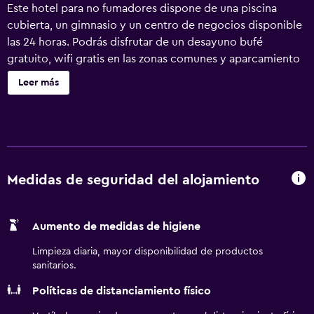
Este hotel para no fumadores dispone de una piscina
cubierta, un gimnasio y un centro de negocios disponible
las 24 horas. Podrás disfrutar de un desayuno bufé
gratuito, wifi gratis en las zonas comunes y aparcamiento
gratuito. También encontrarás café o té en las zonas
Leer más
comunes, un centro de negocios y lavandería. Se incluye
un único servicio de limpieza durante la estancia. Fairfield
Inn & Suites Fort Worth I-30 West near NAS JRB ofrece 70
alojamientos con caja fuerte y periódicos gratuitos. Las
camas están vestidas con ropa de cama de alta calidad. Se
ofrece una televisión LCD de 37 pulgadas con canales por
Medidas de seguridad del alojamiento
cable de suscripción. Los huéspedes pueden utilizar los
siguientes servicios disponibles en las habitaciones:
Aumento de medidas de higiene
frigorífico, microondas y cafetera y tetera. Los baños
están equipados con artículos de higiene personal de
Limpieza diaria, mayor disponibilidad de productos
diseño, artículos de higiene personal gratuitos y secador
sanitarios.
de pelo. Los huéspedes pueden navegar por la web
Políticas de distanciamiento físico
gracias a nuestro acceso a Internet gratis (por cable y
wifi). Los servicios para las personas de negocios incluyen