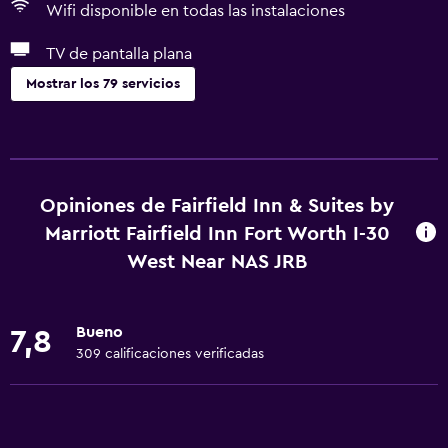
Wifi disponible en todas las instalaciones
TV de pantalla plana
Mostrar los 79 servicios
Servicios básicos
Wifi gratis
Wifi disponible en todas las instalaciones
Opiniones de Fairfield Inn & Suites by
Internet
Marriott Fairfield Inn Fort Worth I-30
Ropa de cama
West Near NAS JRB
Toallas
Extinguidor
Bueno
7,8
Artículos de aseo gratis
309 calificaciones verificadas
Champú
Alarma de humo