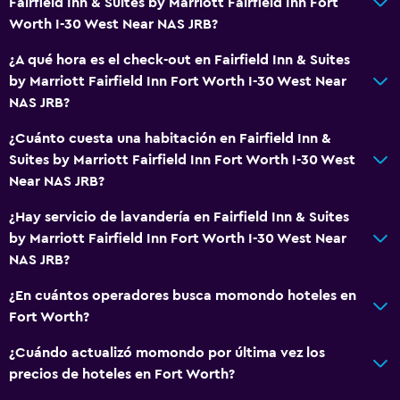
Posibilidad de habitaciones conectadas
Fairfield Inn & Suites by Marriott Fairfield Inn Fort
Worth I-30 West Near NAS JRB?
Sofá
Teléfono
¿A qué hora es el check-out en Fairfield Inn & Suites
by Marriott Fairfield Inn Fort Worth I-30 West Near
Alfombrado
NAS JRB?
Espacio de almacenamiento
¿Cuánto cuesta una habitación en Fairfield Inn &
Suites by Marriott Fairfield Inn Fort Worth I-30 West
Sistema de entretenimiento
Near NAS JRB?
Radio
¿Hay servicio de lavandería en Fairfield Inn & Suites
TV de pantalla plana
by Marriott Fairfield Inn Fort Worth I-30 West Near
Sala de estar/TV compartida
NAS JRB?
TV por cable o vía satélite
¿En cuántos operadores busca momondo hoteles en
Servicio de streaming
Fort Worth?
TV
¿Cuándo actualizó momondo por última vez los
precios de hoteles en Fort Worth?
Habitación