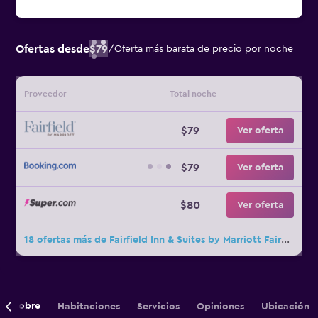
Ofertas desde
$79
/
Oferta más barata de precio por noche
Proveedor
Total noche
$79
Ver oferta
$79
Ver oferta
$80
Ver oferta
18 ofertas más de Fairfield Inn & Suites by Marriott Fairfield Inn Fort Worth I-30 West Near NAS JRB
Sobre
Habitaciones
Servicios
Opiniones
Ubicación