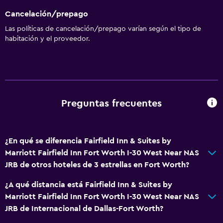
Para no fumadores
Cancelación/prepago
Almohada sin plumas
Las políticas de cancelación/prepago varían según el tipo de
habitación y el proveedor.
Inodoro con barras de apoyo
No se permiten mascotas
Áreas designadas para fumadores
Preguntas frecuentes
Servicios y facilidades
Centro de negocios
Servicio de despertador
¿En qué se diferencia Fairfield Inn & Suites by
Caja fuerte
Marriott Fairfield Inn Fort Worth I-30 West Near NAS
JRB de otros hoteles de 3 estrellas en Fort Worth?
Minimercado en las instalaciones
Servicio de habitaciones
¿A qué distancia está Fairfield Inn & Suites by
Marriott Fairfield Inn Fort Worth I-30 West Near NAS
Acceso con tarjeta
JRB de Internacional de Dallas-Fort Worth?
Check-out exprés