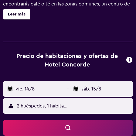
encontrarás café o té en las zonas comunes, un centro de
negocios y una zona para conferencias. Concorde Hotel
Leer más
ofrece 45 alojamientos con minibar y cafetera y tetera. Las
camas están vestidas con ropa de cama de alta calidad. Se
ofrece una televisión LCD con canales por cable. Los
baños están equipados con ducha, zapatillas, artículos de
higiene personal de diseño y artículos de higiene personal
gratuitos. Los huéspedes pueden navegar por la web
Precio de habitaciones y ofertas de
gracias a nuestro acceso a Internet wifi gratis. Los
Hotel Concorde
servicios para las personas de negocios incluyen
escritorio y teléfono; las llamadas locales, de larga
distancia e internacionales son gratuitas (pueden existir
vie. 14/8
-
sáb. 15/8
restricciones). Las habitaciones también incluyen secador
de pelo y cortinas opacas. Es posible solicitar juegos de
cama hipoalergénicos y tabla de planchar con plancha. Se
2 huéspedes, 1 habitación
ofrece servicio de limpieza todos los días. Se pueden
practicar las actividades de ocio y esparcimiento que se
indican más abajo en las instalaciones o cerca del
alojamiento (es posible que se aplique un recargo).