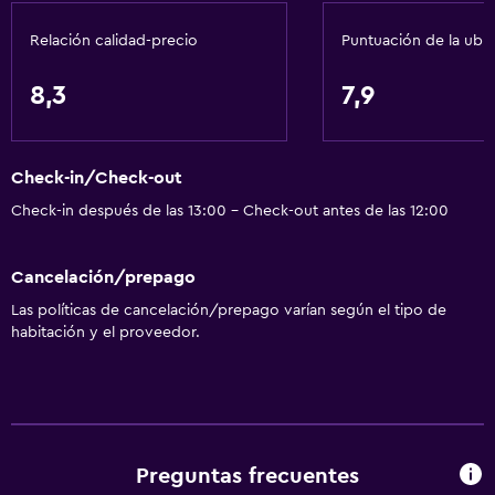
Check-out exprés
Relación calidad-precio
Puntuación de la ubi
Recepción 24 horas
8,3
7,9
Servicios básicos
Wifi gratis
Check-in/Check-out
Wifi disponible en todas las instalaciones
Check-in después de las 13:00 - Check-out antes de las 12:00
Internet
Ropa de cama
Cancelación/prepago
Toallas
Las políticas de cancelación/prepago varían según el tipo de
Extinguidor
habitación y el proveedor.
Artículos de aseo gratis
Champú
Alarma de humo
Calefacción
Preguntas frecuentes