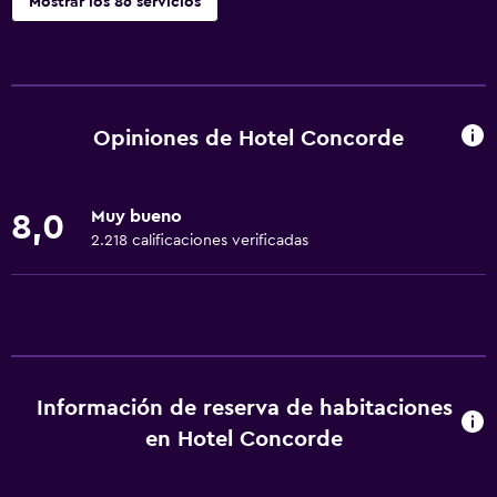
Mostrar los 86 servicios
Servicios y facilidades
Salas de conferencia
Cajero automático/banco
Opiniones de Hotel Concorde
Centro de negocios
Renta de autos
Muy bueno
8,0
Servicio de despertador
2.218 calificaciones verificadas
Servicio de conserjería
Caja fuerte
Instalaciones para reuniones
Minimercado en las instalaciones
Información de reserva de habitaciones
Servicio de habitaciones
en Hotel Concorde
Mostrador de información turística
Acceso con tarjeta