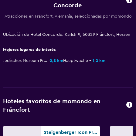
Concorde
Ducha
Gorro de baño
Atracciones en Fráncfort, Alemania, seleccionadas por momondo
Tina de baño
Secador de pelo
Ubicación de Hotel Concorde: Karlstr 9, 60329 Fráncfort, Hessen
Aseo
Mejores lugares de interés
Papel higiénico
Jüdisches Museum Frankfurt
0,8 km
Hauptwache
1,2 km
Cepillo de dientes
Baño privado
General
Zona de estar
Hoteles favoritos de momondo en
Fráncfort
Pantuflas
Vista al patio interior
Casilleros
Steigenberger Icon Frankfurter Hof