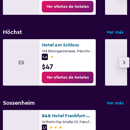
Ver ofertas de hoteles
TV por cable o vía satélite
TV
Höchst
Ver más
Lavandería
Lavandería
Hotel Am Schloss
Servicio de planchado
168 Bolongarostrasse, Fráncfort, Hessen
1 estrella
5,4
Servicios de lavandería/tintorería
$47
Plancha y tabla de planchar
Ver ofertas de hoteles
Actividades
Bicicletas
Sossenheim
Ver más
Salón de belleza
Compras
B&B Hotel Frankfurt-West
Wilhelm-Fay-Straße 53, Fráncfort, Hessen
3 estrellas
7,7