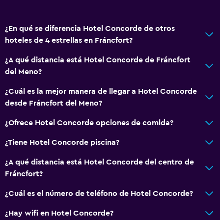
Adaptador
Gel de ducha
¿En qué se diferencia Hotel Concorde de otros
Aire acondicionado
hoteles de 4 estrellas en Fráncfort?
Papeleras
¿A qué distancia está Hotel Concorde de Fráncfort
del Meno?
Comedor
¿Cuál es la mejor manera de llegar a Hotel Concorde
Copas
desde Fráncfort del Meno?
Tetera eléctrica
¿Ofrece Hotel Concorde opciones de comida?
Minibar
Menús para dietas especiales (bajo petición)
¿Tiene Hotel Concorde piscina?
Bar de tapas
¿A qué distancia está Hotel Concorde del centro de
Bar/lounge
Fráncfort?
Tetera/cafetera
¿Cuál es el número de teléfono de Hotel Concorde?
Tetera
¿Hay wifi en Hotel Concorde?