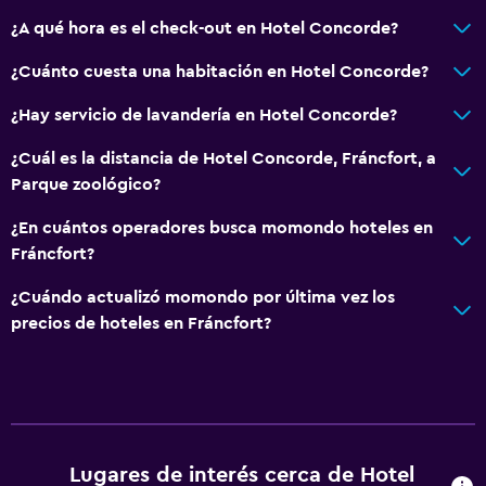
La comida se puede entregar en el alojamiento
¿A qué hora es el check-out en Hotel Concorde?
Cafetera
¿Cuánto cuesta una habitación en Hotel Concorde?
Accesibilidad y adecuación
¿Hay servicio de lavandería en Hotel Concorde?
Habitaciones para no fumadores disponibles
¿Cuál es la distancia de Hotel Concorde, Fráncfort, a
Ascensor
Parque zoológico?
Ascensor disponible
¿En cuántos operadores busca momondo hoteles en
Hipoalergénico
Fráncfort?
Tina de baño adaptada
¿Cuándo actualizó momondo por última vez los
Habitación hipoalergénica
precios de hoteles en Fráncfort?
Fregadero bajo
Plantas superiores accesibles por ascensor
Áreas designadas para fumadores
Baño
Lugares de interés cerca de Hotel