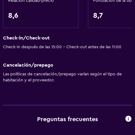
Relación calidad-precio
Puntuación de la ubi
Cocina
8,6
8,7
Copas
Horno
Check-in/Check-out
Microondas
Check-in después de las 15:00 - Check-out antes de las 11:00
Utensilios de cocina
Cocina
Cancelación/prepago
Tetera/cafetera
Las políticas de cancelación/prepago varían según el tipo de
Tostadora
habitación y el proveedor.
Nevera
Cafetera
Comedor
Cocina
Preguntas frecuentes
Cocineta