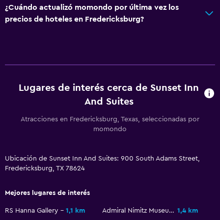
¿Cuándo actualizó momondo por última vez los
Ciclismo
precios de hoteles en Fredericksburg?
Paseos a caballo
Bolera
Baño
Ducha
Lugares de interés cerca de Sunset Inn
And Suites
Tina de baño
Secador de pelo
Atracciones en Fredericksburg, Texas, seleccionadas por
momondo
Aseo
Papel higiénico
Ubicación de Sunset Inn And Suites: 900 South Adams Street,
Baño privado
Fredericksburg, TX 78624
General
Mejores lugares de interés
Vista a una calle tranquila
RS Hanna Gallery
1,1 km
Admiral Nimitz Museum
1,4 km