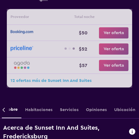
Proveedor
Total noche
$50
Ver oferta
$52
Ver oferta
$57
Ver oferta
12 ofertas más de Sunset Inn And Suites
Sobre
Habitaciones
Servicios
Opiniones
Ubicación
Acerca de Sunset Inn And Suites,
Fredericksburg