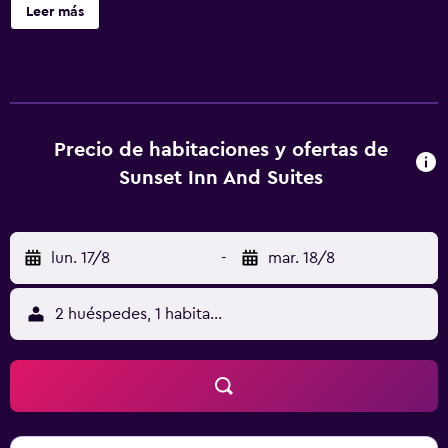
huéspedes tienen acceso a multitud de actividades al aire
Leer más
libre, tales como senderismo, pesca y piragüismo. Las
habitaciones del motel disponen de una nevera, así como
lo esencial para que disfrutes de una estancia agradable.
Entre las instalaciones de sus habitaciones también se
incluyen un secador de pelo, un microondas y un horno.
Sunset Inn and Suites Fredericksburg está ubicado entre
Precio de habitaciones y ofertas de
los lugares de interés más conocidos de la zona,
Sunset Inn And Suites
incluyendo Fredericksburg Memorial Library, que queda a
solamente 20 minutos paseando. Además, National
Museum of the Pacific War y Fredericksburg Winery
lun. 17/8
-
mar. 18/8
quedan a un breve trayecto en coche.
2 huéspedes, 1 habitación