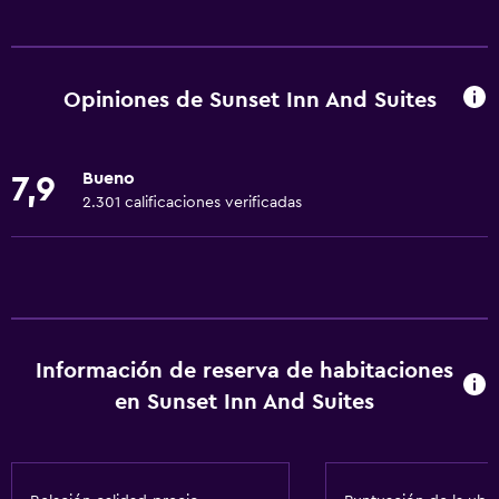
Servicios básicos
Wifi gratis
Wifi disponible en todas las instalaciones
Opiniones de Sunset Inn And Suites
Internet
Ropa de cama
Bueno
7,9
Toallas
2.301 calificaciones verificadas
Ventilador
Artículos de aseo gratis
Champú
Alarma de humo
Información de reserva de habitaciones
Calefacción
en Sunset Inn And Suites
Gel de ducha
Aire acondicionado
Papeleras