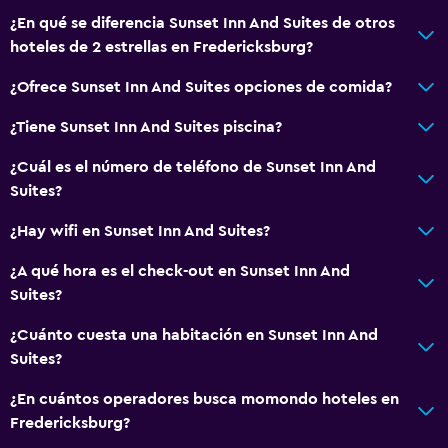
¿En qué se diferencia Sunset Inn And Suites de otros
Accesibilidad y adecuación
hoteles de 2 estrellas en Fredericksburg?
Unidad ubicada en la planta baja
¿Ofrece Sunset Inn And Suites opciones de comida?
Almohada hipoalergénica
Para no fumadores
¿Tiene Sunset Inn And Suites piscina?
Almohada sin plumas
¿Cuál es el número de teléfono de Sunset Inn And
Plantas superiores accesibles por escaleras
Suites?
Áreas designadas para fumadores
¿Hay wifi en Sunset Inn And Suites?
Entrada privada
¿A qué hora es el check-out en Sunset Inn And
Suites?
Actividades
¿Cuánto cuesta una habitación en Sunset Inn And
Senderismo
Suites?
Pesca
¿En cuántos operadores busca momondo hoteles en
Golf
Fredericksburg?
Canotaje