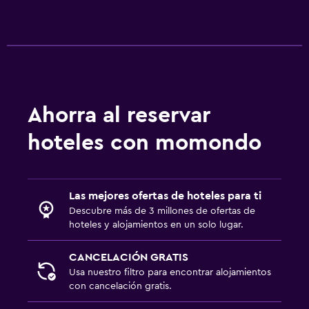
TV
Aire libre
Terraza/patio
Sillas de playa
Ahorra al reservar
Muebles de exterior
hoteles con momondo
Lavandería
Lavandería
Las mejores ofertas de hoteles para ti
Plancha y tabla de planchar
Descubre más de 3 millones de ofertas de
hoteles y alojamientos en un solo lugar.
Comedor
CANCELACIÓN GRATIS
Restaurante
Usa nuestro filtro para encontrar alojamientos
Mesa de comedor
con cancelación gratis.