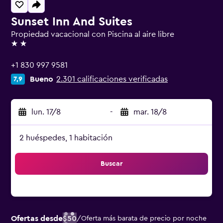
Sunset Inn And Suites
Propiedad vacacional con Piscina al aire libre
2 estrellas
+1 830 997 9581
Bueno
2.301 calificaciones verificadas
7,9
lun. 17/8
-
mar. 18/8
2 huéspedes, 1 habitación
Buscar
Ofertas desde
$50
/
Oferta más barata de precio por noche