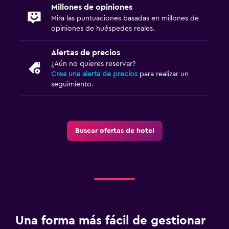
Millones de opiniones
Servicios y facilidades
Mira las puntuaciones basadas en millones de
Acceso con llave
opiniones de huéspedes reales.
Check-out exprés
Alertas de precios
¿Aún no quieres reservar?
Estacionamiento y transporte
Crea una alerta de precios
para realizar un
seguimiento.
Estacionamiento gratuito
Zona de trabajo
Buscar ofertas de hotel
Escritorio
Salud y seguridad
Limpieza diaria
Piscina
Una forma más fácil de gestionar
Piscina al aire libre