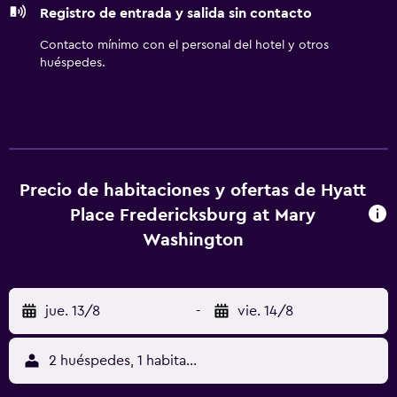
Registro de entrada y salida sin contacto
entrada a la piscina y al gimnasio de niños menores de 16
años sin la supervisión de un adulto.
Contacto mínimo con el personal del hotel y otros
huéspedes.
Precio de habitaciones y ofertas de Hyatt
Place Fredericksburg at Mary
Washington
jue. 13/8
-
vie. 14/8
2 huéspedes, 1 habitación