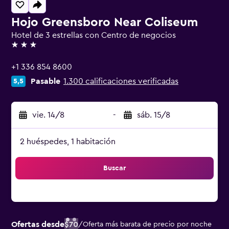
Hojo Greensboro Near Coliseum
Hotel de 3 estrellas con Centro de negocios
3 estrellas
+1 336 854 8600
Pasable
1.300 calificaciones verificadas
5,5
vie. 14/8
-
sáb. 15/8
2 huéspedes, 1 habitación
Buscar
Ofertas desde
$70
/
Oferta más barata de precio por noche