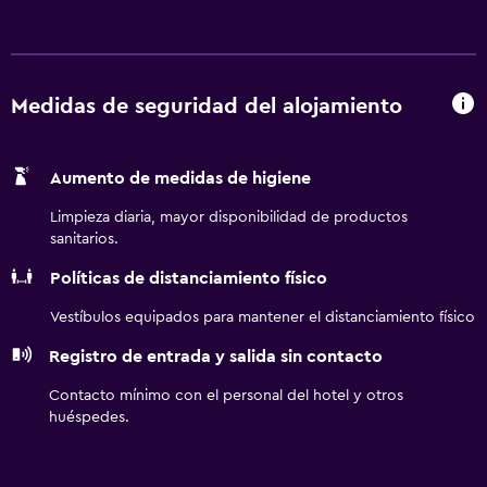
zona específica para fumadores. Asimismo, cuenta con un
centro de negocios y una máquina expendedora. El hotel
dispone de habitaciones equipadas con un secador de
pelo, además de todas las comodidades necesarias para
Medidas de seguridad del alojamiento
asegurarte una estancia muy agradable. Howard Johnson
by Wyndham Greensboro Near the Coliseum se encuentra
Aumento de medidas de higiene
a escasos 20 minutos en coche del Aeropuerto Piedmont
Triad y, por otro lado, Four Seasons Town Centre está a un
Limpieza diaria, mayor disponibilidad de productos
breve paseo. Asimismo, para mayor comodidad, hay
sanitarios.
numerosos restaurantes y cafeterías en las inmediaciones.
Políticas de distanciamiento físico
Vestíbulos equipados para mantener el distanciamiento físico
Registro de entrada y salida sin contacto
Contacto mínimo con el personal del hotel y otros
huéspedes.