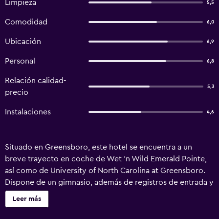
Limpieza
5,5
Comodidad
6,0
Ubicación
6,9
Personal
6,8
Relación calidad-
5,3
precio
Instalaciones
4,6
Situado en Greensboro, este hotel se encuentra a un
breve trayecto en coche de Wet 'n Wild Emerald Pointe,
así como de University of North Carolina at Greensboro.
Dispone de un gimnasio, además de registros de entrada y
salida exprés, salas de reuniones y una piscina al aire libre.
Leer más
Los huéspedes pueden contar con muchas instalaciones y
servicios, como una caja fuerte, recepción 24 horas y una