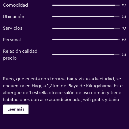
Comodidad
9,3
Ubicación
9,2
Servicios
9,1
Personal
9,7
Relación calidad-
9,2
precio
Ruco, que cuenta con terraza, bar y vistas a la ciudad, se
encuentra en Hagi, a 1,7 km de Playa de Kikugahama. Este
albergue de 1 estrella ofrece salón de uso común y tiene
habitaciones con aire acondicionado, wifi gratis y baño
compartido. El alojamiento ofrece cocina compartida y
Leer más
guardaequipaje. En el albergue, todas las habitaciones
cuentan con escritorio. Todas las unidades incluyen ropa
de cama. Cerca del alojamiento hay puntos de interés