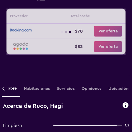
Proveedor
Total noche
$70
Ver oferta
$83
Ver oferta
Sobre
Habitaciones
Servicios
Opiniones
Ubicación
Acerca de Ruco, Hagi
Limpieza
9,2