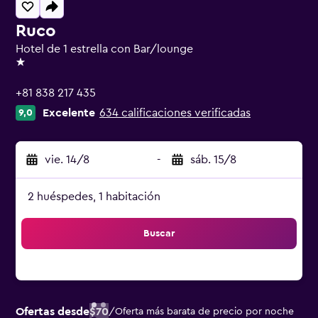
Ruco
Hotel de 1 estrella con Bar/lounge
1 estrella
+81 838 217 435
Excelente
634 calificaciones verificadas
9,0
vie. 14/8
-
sáb. 15/8
2 huéspedes, 1 habitación
Buscar
Ofertas desde
$70
/
Oferta más barata de precio por noche