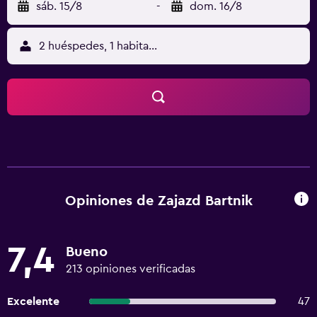
sáb. 15/8
-
dom. 16/8
2 huéspedes, 1 habitación
Opiniones de Zajazd Bartnik
7,4
Bueno
213 opiniones verificadas
Excelente
47