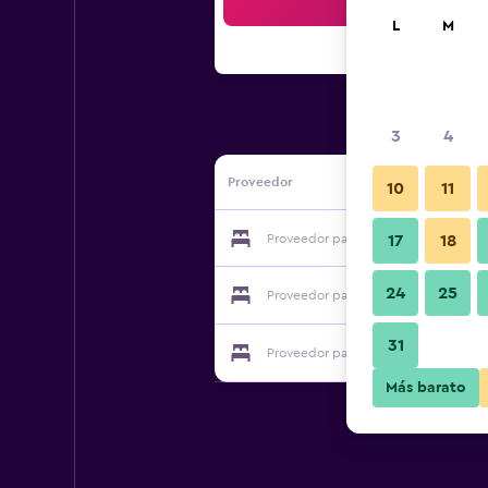
Bus
L
M
3
4
Proveedor
10
11
Proveedor para Hotel Musashiya
17
18
24
25
Proveedor para Hotel Musashiya
31
Proveedor para Hotel Musashiya
Más barato