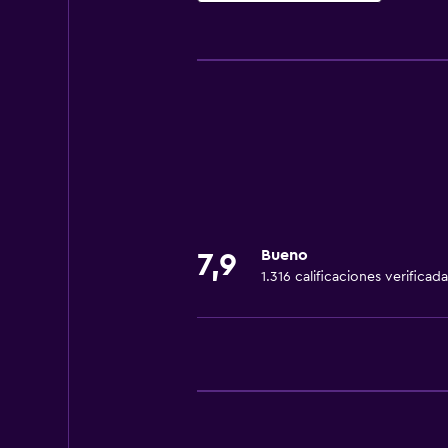
Accesibilidad y adecuación
Mascotas permitidas bajo consulta
Accesibilidad
Ascensor
Áreas designadas para fumadores
Comedor
Microondas
Bueno
7,9
1.316 calificaciones verificada
Nevera
Actividades
Senderismo
Servicios básicos