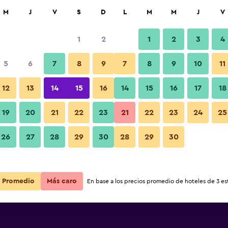
car
M
J
V
S
D
L
M
M
J
V
1
2
1
2
3
4
5
6
7
8
9
7
8
9
10
11
12
13
14
15
16
14
15
16
17
18
Ver precios
19
20
21
22
23
21
22
23
24
25
26
27
28
29
30
28
29
30
Ver precios
Ver precios
Promedio
Más caro
En base a los precios promedio de hoteles de 3 est