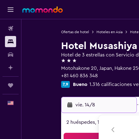
Vuelos
Ofertas de hotel
Hoteles en Asia
Hote
Alojamientos
Hotel Musashiya
Autos
Hotel de 3 estrellas con Servicio 
3 estrellas
Planifica con IA
Motohakone 20, Japan, Hakone 2
+81 460 836 348
Bueno
1.316 calificaciones ve
7,9
Trips
Español
vie. 14/8
-
2 huéspedes, 1 habitación