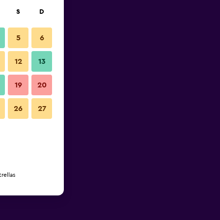
S
D
5
6
12
13
19
20
26
27
rellas