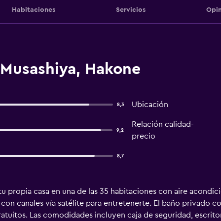
Habitaciones
Servicios
Opin
 Musashiya, Hakone
Ubicación
8,3
Relación calidad-
9,2
precio
8,7
u propia casa en una de las 35 habitaciones con aire acondici
ón con canales vía satélite para entretenerte. El baño privad
atuitos. Las comodidades incluyen caja de seguridad, escritori