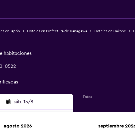
les en Japón
Hoteles en Prefectura de Kanagawa
Hoteles en Hakone
H
de habitaciones
50-0522
rificadas
Fotos
sáb. 15/8
agosto 2026
septiembre 202