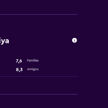
ones
iya
7,6
Familias
8,3
Amigos
nto