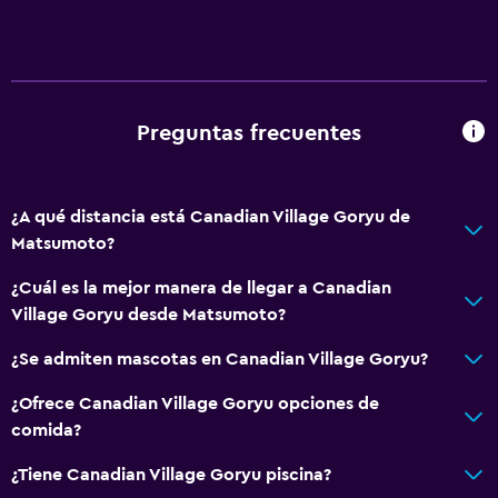
Accesibilidad y adecuación
Habitaciones para no fumadores disponibles
Mascotas permitidas bajo consulta (pueden aplicar cargos
Preguntas frecuentes
extra)
Baño
¿A qué distancia está Canadian Village Goryu de
Matsumoto?
Baño compartido
Baño compartido
¿Cuál es la mejor manera de llegar a Canadian
Village Goryu desde Matsumoto?
Sistema de entretenimiento
¿Se admiten mascotas en Canadian Village Goryu?
TV de pantalla plana
¿Ofrece Canadian Village Goryu opciones de
comida?
Zona de trabajo
¿Tiene Canadian Village Goryu piscina?
Escritorio