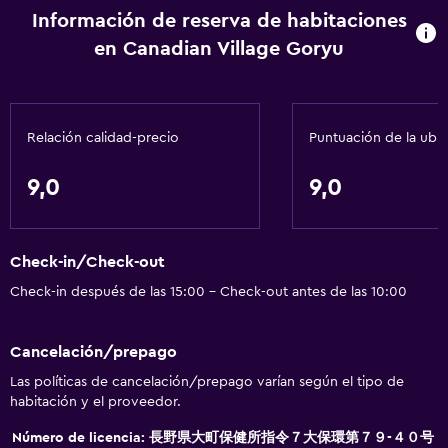
Máquina expendedora (bebidas)
Información de reserva de habitaciones
en Canadian Village Goryu
Actividades
Escuela de esquí
Bicicletas
Relación calidad-precio
Puntuación de la ubi
Esquí
9,0
9,0
General
Zona de estar
Check-in/Check-out
Bodega de esquí
Check-in después de las 15:00 - Check-out antes de las 10:00
Espacio de almacenamiento
Cancelación/prepago
Estacionamiento y transporte
Las políticas de cancelación/prepago varían según el tipo de
habitación y el proveedor.
Estacionamiento gratuito
Estacionamiento privado
Número de licencia: 長野県大町保健所指令７大保環第７９-４０号