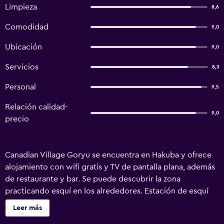
Limpieza
8,6
Comodidad
9,0
Ubicación
9,0
Servicios
8,3
Personal
9,5
Relación calidad-
9,0
precio
Canadian Village Goryu se encuentra en Hakuba y ofrece
alojamiento con wifi gratis y TV de pantalla plana, además
de restaurante y bar. Se puede descubrir la zona
practicando esquí en los alrededores. Estación de esquí
Tsugaike Kogen está a 14 km del alojamiento, y Estación de
Leer más
Nagano está a 39 km. El aeropuerto (Aeropuerto de