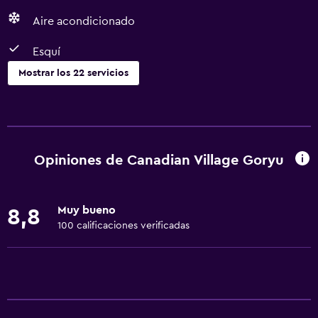
Aire acondicionado
Esquí
Mostrar los 22 servicios
Servicios básicos
Wifi gratis
Calefacción
Opiniones de Canadian Village Goryu
Wifi disponible en todas las instalaciones
Internet
Muy bueno
8,8
Aire acondicionado
100 calificaciones verificadas
Comedor
Restaurante
Bar/lounge