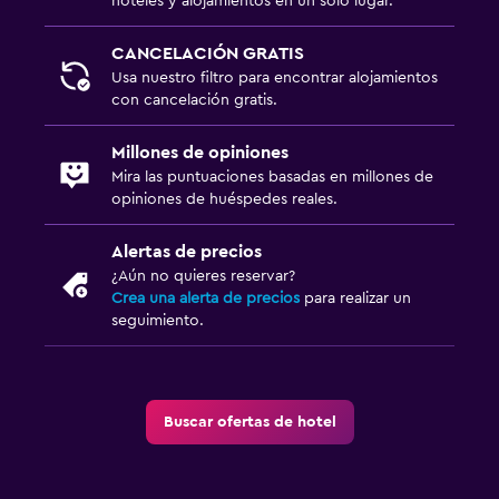
hoteles y alojamientos en un solo lugar.
Armario o clóset
CANCELACIÓN GRATIS
Usa nuestro filtro para encontrar alojamientos
Sistema de entretenimiento
con cancelación gratis.
TV de pantalla plana
Sala de estar/TV compartida
Millones de opiniones
Mira las puntuaciones basadas en millones de
TV
opiniones de huéspedes reales.
Piscina y spa
Alertas de precios
¿Aún no quieres reservar?
Spa
Crea una alerta de precios
para realizar un
Bañera de hidromasaje
seguimiento.
Zona de trabajo
Fax/fotocopiadora
Buscar ofertas de hotel
Escritorio