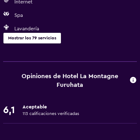
Internet
Spa
Lavandería
Mostrar los 79 servicios
Servicios básicos
Wifi gratis
Dispositivo hotspot móvil
Opiniones de Hotel La Montagne
Internet
Furuhata
Ropa de cama
Toallas
Aceptable
6,1
Extinguidor
113 calificaciones verificadas
Artículos de aseo gratis
Champú