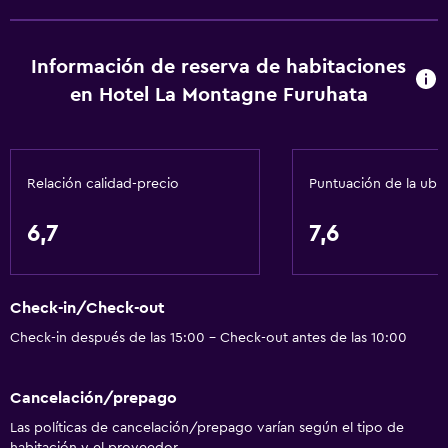
Alarma de humo
Calefacción
Información de reserva de habitaciones
Gel de ducha
en Hotel La Montagne Furuhata
Aire acondicionado
Papeleras
Acondicionador
Relación calidad-precio
Puntuación de la ubi
Baño
6,7
7,6
Yukata (bata de baño japonesa)
Baño compartido
Check-in/Check-out
Baño compartido
Check-in después de las 15:00 - Check-out antes de las 10:00
Ducha
Tina de baño
Cancelación/prepago
Bidé
Las políticas de cancelación/prepago varían según el tipo de
habitación y el proveedor.