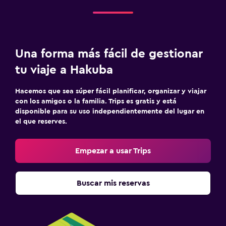
Salud y seguridad
Limpieza diaria
Botiquín de primeros auxilios
Una forma más fácil de gestionar
tu viaje a Hakuba
Estacionamiento y transporte
Estacionamiento gratuito
Hacemos que sea súper fácil planificar, organizar y viajar
con los amigos o la familia. Trips es gratis y está
disponible para su uso independientemente del lugar en
Aire libre
el que reserves.
Jardín
Empezar a usar Trips
Lavandería
Lavandería
Buscar mis reservas