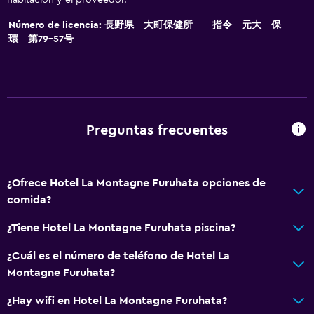
Secador de pelo
Aseo
Número de licencia: 長野県 大町保健所 指令 元大 保
環 第79-57号
Papel higiénico
Cepillo de dientes
Baño público
Baño privado
Preguntas frecuentes
General
Pantuflas
¿Ofrece Hotel La Montagne Furuhata opciones de
Sofá
comida?
Insonorización
¿Tiene Hotel La Montagne Furuhata piscina?
Casilleros
¿Cuál es el número de teléfono de Hotel La
Tatami (piso tradicional japonés)
Montagne Furuhata?
Teléfono
¿Hay wifi en Hotel La Montagne Furuhata?
Alfombrado