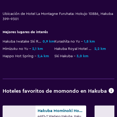
Accesibilidad y adecuación
Ascensor
Ubicación de Hotel La Montagne Furuhata: Hokujo 10886, Hakuba
Ascensor disponible
399-9301
Almohada hipoalergénica
Mejores lugares de interés
Para no fumadores
Hakuba Iwatake Ski Resort Lily Farm & Mountain View
0,9 km
Kurashita no Yu
1,8 km
Almohada sin plumas
Mimizuku no Yu
2,1 km
Hakuba Royal Hotel Hot Spring
2,2 km
Plantas superiores accesibles por ascensor
Happo Hot Spring
2,4 km
Ski Hakuba
3,0 km
Comedor
Tetera eléctrica
Restaurante
Hoteles favoritos de momondo en Hakuba
Tetera
Nevera
Máquina expendedora (bebidas)
Hakuba Mominoki Hotel
4683-2 Wadano Hakuba, Hakuba