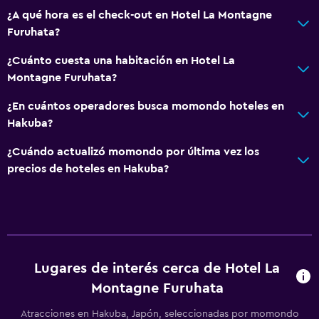
¿A qué hora es el check-out en Hotel La Montagne
Vista a la montaña
Furuhata?
Bodega de esquí
¿Cuánto cuesta una habitación en Hotel La
Espacio de almacenamiento
Montagne Furuhata?
Actividades
¿En cuántos operadores busca momondo hoteles en
Hakuba?
Senderismo
Escuela de esquí
¿Cuándo actualizó momondo por última vez los
precios de hoteles en Hakuba?
Tina de agua termal
Pesca
Ciclismo
Esquí
Snowboard
Lugares de interés cerca de Hotel La
A pie de pista
Montagne Furuhata
Atracciones en Hakuba, Japón, seleccionadas por momondo