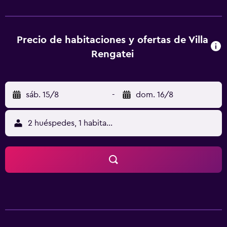
alojamiento libre de humo se encuentra a 45 km de
Templo Zenkoji. El hostal o pensión ofrece habitaciones
con aire acondicionado, escritorio, cafetera, nevera,
horno, caja fuerte, TV de pantalla plana y baño privado
Precio de habitaciones y ofertas de Villa
con bidet. En Villa Rengatei, cada habitación dispone de
Rengatei
ropa de cama y toallas. La zona es ideal para practicar
esquí y ciclismo, y hay alquiler de coches eneste hostal o
pensión de 2 estrellas. Templo de Togakushi está a 43 km
sáb. 15/8
-
dom. 16/8
del alojamiento, y Terminal de autobuses Happo de
Hakuba está a 18 min a pie. El aeropuerto (Aeropuerto de
Matsumoto) está a 66 km.
2 huéspedes, 1 habitación