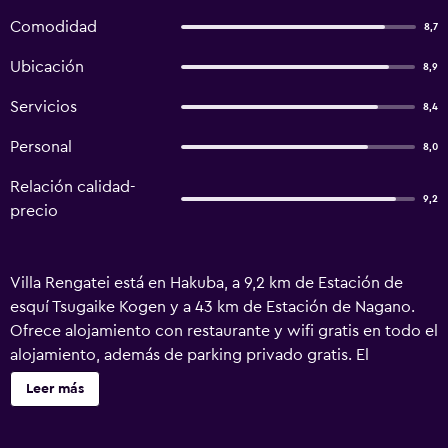
Comodidad
8,7
Ubicación
8,9
Servicios
8,4
Personal
8,0
Relación calidad-
9,2
precio
Villa Rengatei está en Hakuba, a 9,2 km de Estación de
esquí Tsugaike Kogen y a 43 km de Estación de Nagano.
Ofrece alojamiento con restaurante y wifi gratis en todo el
alojamiento, además de parking privado gratis. El
alojamiento está a unos 18 min a pie de Estación de esquí
Leer más
Happo One, a 5,7 km de Estación de esquí Hakuba Goryu y
a 16 km de Estación de esquí Hakuba Cortina. Este