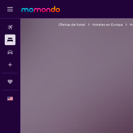
Ofertas de hotel
Hoteles en Europa
H
Vuelos
Alojamientos
Autos
Planifica con IA
Trips
Español