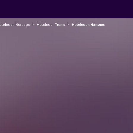
oteles en Noruega
Hoteles en Troms
Hoteles en Hansnes