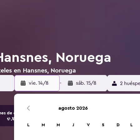
Hansnes, Noruega
teles en Hansnes, Noruega
vie. 14/8
-
sáb. 15/8
2 huéspe
agosto 2026
s de opciones de hoteles y alojamientos.
L
M
M
J
V
S
D
L