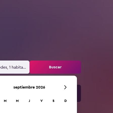
Buscar
des, 1 habitación
septiembre 2026
M
M
J
V
S
D