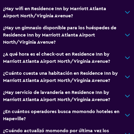
Zona de estar
¿Hay wifi en Residence Inn by Marriott Atlanta
Airport North/Virginia Avenue?
Teléfono
Espacio de almacenamiento
¿Hay un gimnasio disponible para los huéspedes de
Residence Inn by Marriott Atlanta Airport
North/Virginia Avenue?
Sistema de entretenimiento
TV de pantalla plana
¿A qué hora es el check-out en Residence Inn by
Marriott Atlanta Airport North/Virginia Avenue?
Sala de estar/TV compartida
TV por cable o vía satélite
¿Cuánto cuesta una habitación en Residence Inn by
Marriott Atlanta Airport North/Virginia Avenue?
Lavandería
¿Hay servicio de lavandería en Residence Inn by
Lavandería
Marriott Atlanta Airport North/Virginia Avenue?
Servicios de lavandería/tintorería
¿En cuántos operadores busca momondo hoteles en
Plancha y tabla de planchar
Hapeville?
¿Cuándo actualizó momondo por última vez los