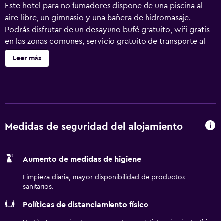
Este hotel para no fumadores dispone de una piscina al
aire libre, un gimnasio y una bañera de hidromasaje.
Podrás disfrutar de un desayuno bufé gratuito, wifi gratis
en las zonas comunes, servicio gratuito de transporte al
aeropuerto y un detalle de bienvenida gratuito. Otras
Leer más
instalaciones incluyen aparcamiento sin asistencia, café o
té en las zonas comunes y un centro de negocios. Se
ofrece un servicio de limpieza a petición. Residence Inn
by Marriott Atlanta Airport North/Virginia Ave ofrece 126
alojamientos, con acceso por pasillos exteriores y caja
fuerte y periódicos gratuitos. Estos alojamientos disponen
Medidas de seguridad del alojamiento
de una zona de estar separada y están amueblados con
sofá cama de doble y escritorio. Las camas están vestidas
Aumento de medidas de higiene
con ropa de cama de alta calidad. En este hotel de 3
estrellas, los alojamientos incluyen cocina con frigorífico,
Limpieza diaria, mayor disponibilidad de productos
placa de cocina, microondas y utensilios de cocina. Las
sanitarios.
habitaciones disponen de baño parcialmente abierto. Los
Políticas de distanciamiento físico
baños están equipados con ducha y bañera combinadas,
artículos de higiene personal gratuitos y secador de pelo.