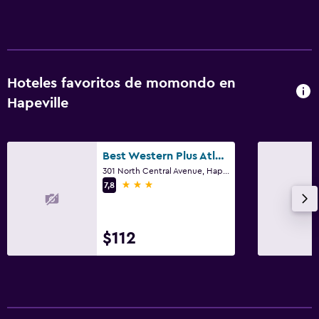
Actividades
Cancha de básquetbol
Bicicletas
Hoteles favoritos de momondo en
Hapeville
Salud y seguridad
Limpieza diaria
Best Western Plus Atlanta Airport-East
Caja fuerte
301 North Central Avenue, Hapeville, GA
3 estrellas
7,8
Ideal para familias
Cuna/cama nido disponibles
$112
Desayuno gratuito
Gimnasio
Gimnasio