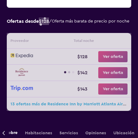
Ofertas desde
$128
/
Oferta más barata de precio por noche
Proveedor
Total noche
$128
Ver oferta
$142
Ver oferta
$143
Ver oferta
13 ofertas más de Residence Inn by Marriott Atlanta Airport North/Virginia Avenue
Sobre
Habitaciones
Servicios
Opiniones
Ubicación