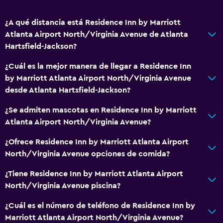
Secador de pelo
Aseo
¿A qué distancia está Residence Inn by Marriott
Atlanta Airport North/Virginia Avenue de Atlanta
Baño privado
Hartsfield-Jackson?
Servicios básicos
¿Cuál es la mejor manera de llegar a Residence Inn
by Marriott Atlanta Airport North/Virginia Avenue
Wifi gratis
desde Atlanta Hartsfield-Jackson?
Wifi disponible en todas las instalaciones
¿Se admiten mascotas en Residence Inn by Marriott
Internet
Atlanta Airport North/Virginia Avenue?
Artículos de aseo gratis
¿Ofrece Residence Inn by Marriott Atlanta Airport
Calefacción
North/Virginia Avenue opciones de comida?
Aire acondicionado
¿Tiene Residence Inn by Marriott Atlanta Airport
North/Virginia Avenue piscina?
General
Habitaciones familiares
¿Cuál es el número de teléfono de Residence Inn by
Marriott Atlanta Airport North/Virginia Avenue?
Chimenea