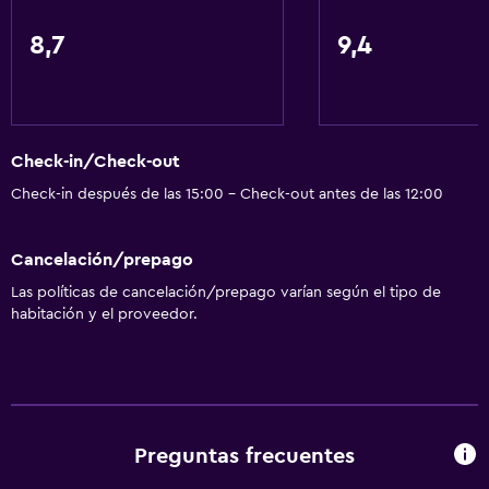
Recepción 24 horas
8,7
9,4
Cocina
Lavavajillas
Microondas
Check-in/Check-out
Check-in después de las 15:00 - Check-out antes de las 12:00
Nevera
Cafetera
Cancelación/prepago
Comedor
Las políticas de cancelación/prepago varían según el tipo de
Cocina
habitación y el proveedor.
Baño
Ducha
Baño pequeño adicional
Preguntas frecuentes
Tina de baño