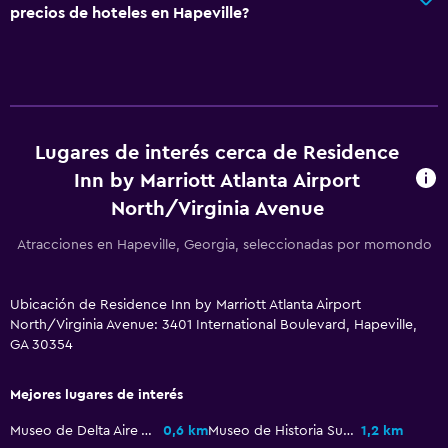
Estacionamiento y transporte
precios de hoteles en Hapeville?
Estacionamiento
Traslado al aeropuerto gratuito
Aire libre
Lugares de interés cerca de Residence
Parrilla
Inn by Marriott Atlanta Airport
Jardín
North/Virginia Avenue
Zona de trabajo
Atracciones en Hapeville, Georgia, seleccionadas por momondo
Fax/fotocopiadora
Ubicación de Residence Inn by Marriott Atlanta Airport
Escritorio
North/Virginia Avenue: 3401 International Boulevard, Hapeville,
GA 30354
Comedor
Mejores lugares de interés
Servicio de entrega de comida
Restaurante
Museo de Delta Aire Transportar Herencia
0,6 km
Museo de Historia Sur
1,2 km