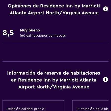
Mascotas permitidas bajo consulta (pueden aplicar cargos
Opiniones de Residence Inn by Marriott
extra)
Atlanta Airport North/Virginia Avenue
Accesibilidad
Ducha adaptada para silla de ruedas
Muy bueno
8,5
Hipoalergénico
160 calificaciones verificadas
Tina de baño adaptada
Para no fumadores
Servicios y facilidades
Centro de negocios
Información de reserva de habitaciones
Servicio de despertador
en Residence Inn by Marriott Atlanta
Caja fuerte
Airport North/Virginia Avenue
Instalaciones para reuniones
Minimercado en las instalaciones
Relación calidad-precio
Puntuación de la ubi
Check-out exprés