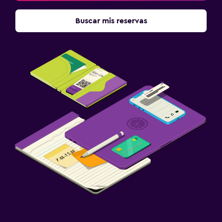
Terraza
Jardín
Buscar mis reservas
Habitación
Enchufe cerca de la cama
Sofá cama
Armario o clóset
Salud y seguridad
Limpieza diaria
Botiquín de primeros auxilios
Caja fuerte
Ideal para familias
Cuna/cama nido disponibles