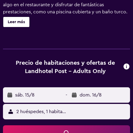
algo en el restaurante y disfrutar de fantásticas
prestaciones, como una piscina cubierta y un baño turco.
Se ofrece servicio de cambio de toallas a petición.
Leer más
Landhotel POST ofrece 50 alojamientos con caja fuerte y
secador de pelo. Las habitaciones disponen de balcón. Se
ofrece una televisión de pantalla plana en todas las
habitaciones. Los baños están equipados con bañera o
ducha con cabezal de ducha tipo lluvia. Este hotel en
Heiligenblut ofrece acceso a Internet wifi gratis con una
Precio de habitaciones y ofertas de
velocidad de 50 Mbps o más. Los servicios para las
Landhotel Post - Adults Only
personas de negocios incluyen escritorio y teléfono. Se
ofrece servicio de descubierta nocturno y servicio de
limpieza todos los días. Es posible solicitar cambio de
sáb. 15/8
-
dom. 16/8
toallas. Los servicios de ocio y esparcimiento en este
hotel incluyen acceso directo a las pistas de esquí, una
piscina cubierta y baño turco. No se permite la entrada a
2 huéspedes, 1 habitación
la piscina de niños menores de 16 años sin la supervisión
de un adulto. Se pueden practicar las actividades de ocio