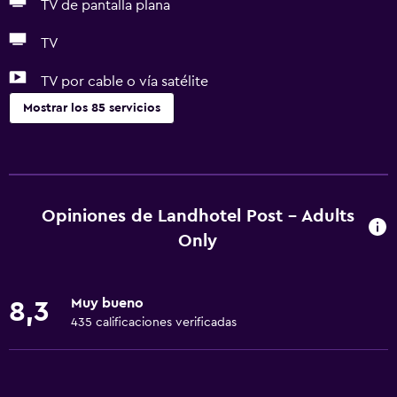
TV de pantalla plana
TV
TV por cable o vía satélite
Mostrar los 85 servicios
Actividades
Tienda de regalos
Equipo para deportes de nieve
Opiniones de Landhotel Post - Adults
Senderismo
Only
Escuela de esquí
Bicicletas
Muy bueno
8,3
Juegos de mesa/rompecabezas
435 calificaciones verificadas
Paseo en trineo
Esquí