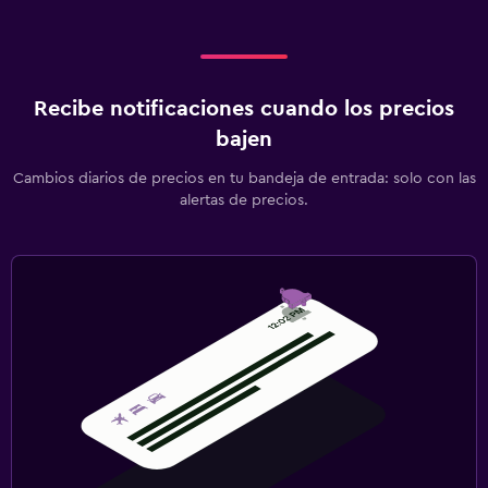
Comidas para niños
Gimnasio
Recibe notificaciones cuando los precios
Tennis a puerta cerrada
bajen
Squash
Cambios diarios de precios en tu bandeja de entrada: solo con las
alertas de precios.
Zona de trabajo
Escritorio