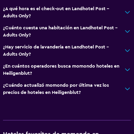
Mascotas permitidas bajo consulta (pueden aplicar cargos
¿A qué hora es el check-out en Landhotel Post -
extra)
Adults Only?
Ascensor
¿Cuánto cuesta una habitación en Landhotel Post -
Ascensor disponible
Adults Only?
Para no fumadores
¿Hay servicio de lavandería en Landhotel Post -
Almohada sin plumas
Adults Only?
Plantas superiores accesibles por ascensor
¿En cuántos operadores busca momondo hoteles en
Áreas designadas para fumadores
Heiligenblut?
¿Cuándo actualizó momondo por última vez los
Sistema de entretenimiento
precios de hoteles en Heiligenblut?
Radio
TV de pantalla plana
Sala de estar/TV compartida
Libros