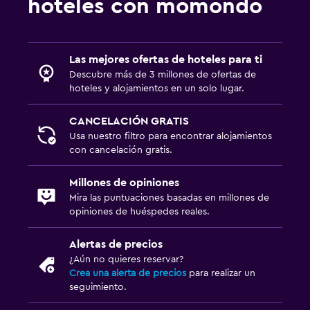
hoteles con momondo
Bodega de esquí
Espacio de almacenamiento
Las mejores ofertas de hoteles para ti
Piscina y spa
Descubre más de 3 millones de ofertas de
hoteles y alojamientos en un solo lugar.
Piscina (cubierta)
Sauna
CANCELACIÓN GRATIS
Usa nuestro filtro para encontrar alojamientos
Toallas para piscina
con cancelación gratis.
Vapor
Millones de opiniones
Mira las puntuaciones basadas en millones de
Estacionamiento y transporte
opiniones de huéspedes reales.
Estacionamiento en la calle
Traslado aeropuerto
Alertas de precios
¿Aún no quieres reservar?
Estacionamiento gratuito
Crea una alerta de precios
para realizar un
seguimiento.
Estacionamiento privado