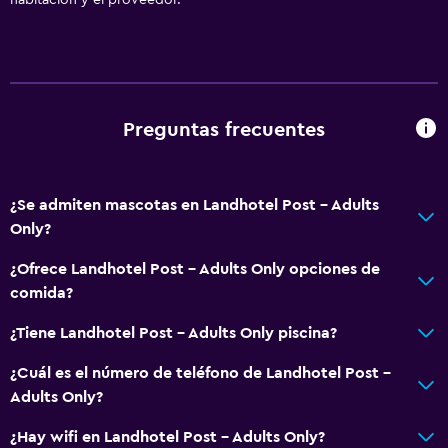
Gel de ducha
Papeleras
Servicios y facilidades
Caja fuerte
Preguntas frecuentes
Cambio de divisas
Baño turco
¿Se admiten mascotas en Landhotel Post - Adults
Servicio de habitaciones
Only?
Renta de equipo de esquí (en las instalaciones)
¿Ofrece Landhotel Post - Adults Only opciones de
Venta de pases de esquí
comida?
Mostrador de información turística
¿Tiene Landhotel Post - Adults Only piscina?
Acceso con llave
¿Cuál es el número de teléfono de Landhotel Post -
Recepción 24 horas
Adults Only?
Accesibilidad y adecuación
¿Hay wifi en Landhotel Post - Adults Only?