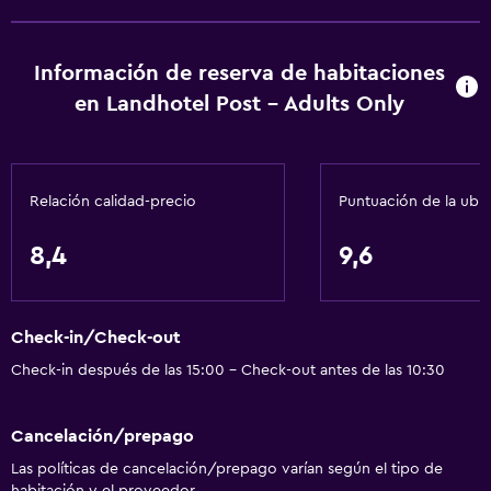
Ping pong
Snowboard
Información de reserva de habitaciones
A pie de pista
en Landhotel Post - Adults Only
Servicios básicos
Wifi gratis
Relación calidad-precio
Puntuación de la ubi
Wifi disponible en todas las instalaciones
Internet
8,4
9,6
Ropa de cama
Toallas
Check-in/Check-out
Extinguidor
Check-in después de las 15:00 - Check-out antes de las 10:30
Champú
Alarma de humo
Cancelación/prepago
Calefacción
Las políticas de cancelación/prepago varían según el tipo de
habitación y el proveedor.