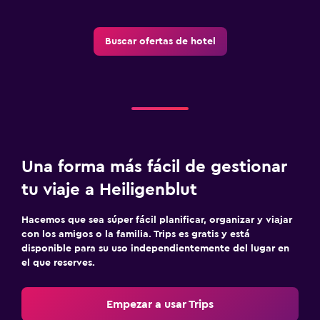
Lavandería
Lavandería
Buscar ofertas de hotel
Servicio de planchado
Servicios de lavandería/tintorería
Plancha y tabla de planchar
Comedor
Una forma más fácil de gestionar
Almuerzos para llevar
tu viaje a Heiligenblut
Menús para dietas especiales (bajo petición)
Restaurante
Hacemos que sea súper fácil planificar, organizar y viajar
con los amigos o la familia. Trips es gratis y está
Bar/lounge
disponible para su uso independientemente del lugar en
el que reserves.
Aire libre
Terraza/patio
Empezar a usar Trips