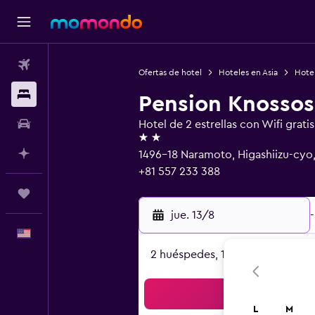
Vuelos
Ofertas de hotel
Hoteles en Asia
Hote
Alojamientos
Pension Knossos
Autos
Hotel de 2 estrellas con Wifi gratis
2 estrellas
Planifica con IA
1496-18 Naramoto, Higashiizu-cyo
+81 557 233 388
Trips
jue. 13/8
-
Español
2 huéspedes, 1 habitación
Bus
L
M