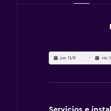
jue. 13/8
-
vie. 
Servicios e inst