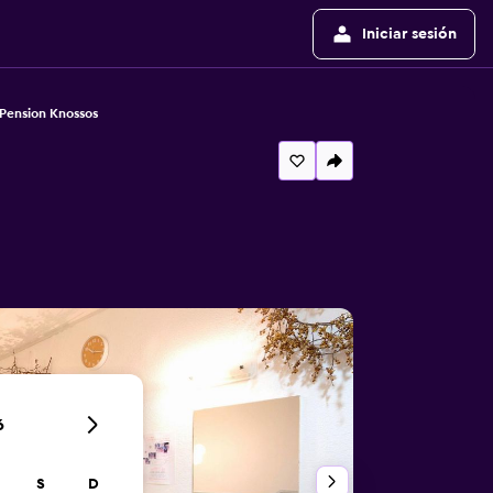
Iniciar sesión
Pension Knossos
6
S
D