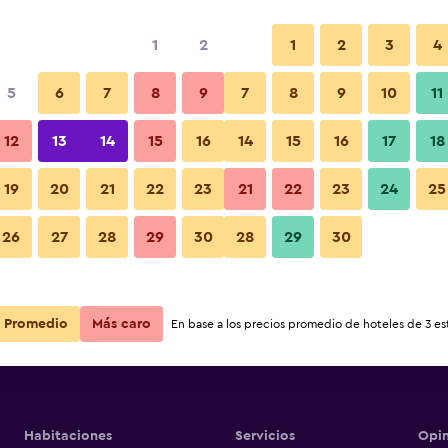
1
2
1
2
3
4
5
6
7
8
9
7
8
9
10
11
Habitación
12
13
14
15
16
14
15
16
17
18
Ver precios
19
20
21
22
23
21
22
23
24
25
Fotos
26
27
28
29
30
28
29
30
Ver precios
Ver precios
Promedio
Más caro
En base a los precios promedio de hoteles de 3 est
Habitaciones
Servicios
Opin