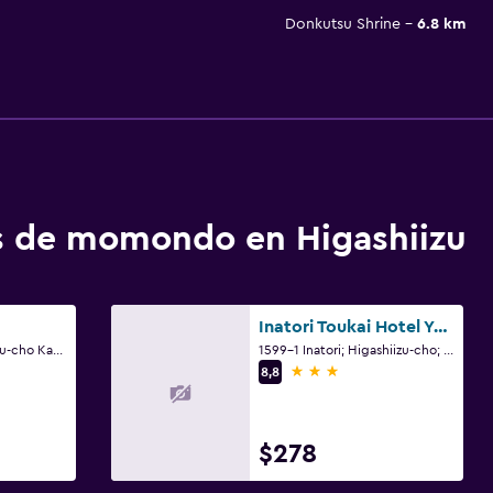
Donkutsu Shrine
6.8 km
os de momondo en Higashiizu
Inatori Toukai Hotel Yuen
1531 Inatori Higashi Izu-cho Kamogun; Shizuoka, Higashiizu
1599-1 Inatori; Higashiizu-cho; Kamo-gun; Shizuoka, Higashiizu
3 estrellas
8,8
$278