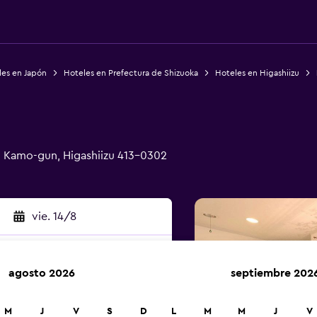
les en Japón
Hoteles en Prefectura de Shizuoka
Hoteles en Higashiizu
, Kamo-gun, Higashiizu 413-0302
vie. 14/8
agosto 2026
septiembre 202
car
M
J
V
S
D
L
M
M
J
V