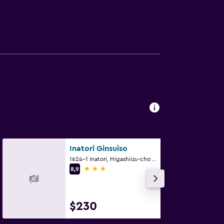
Inatori Ginsuiso
1624-1 Inatori, Higashiizu-cho - Higashiizu, Higashiizu
3 estrellas
8,9
$230