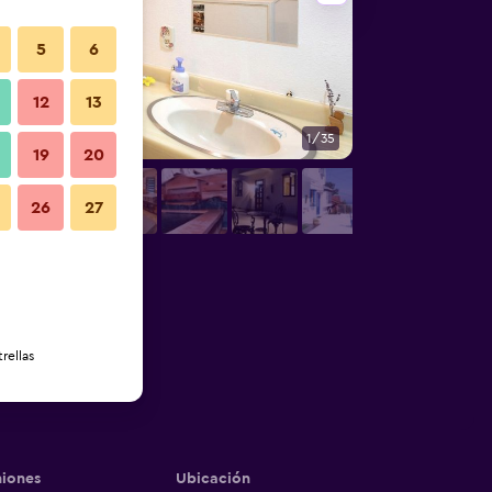
5
6
12
13
1/35
Otros
19
20
26
27
rellas
iones
Ubicación