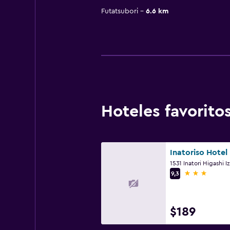
Futatsubori
6.6 km
Hoteles favorit
Inatoriso Hotel
3 estrellas
9,3
$189