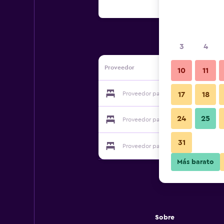
3
4
Proveedor
10
11
Proveedor para Pension Knossos
17
18
24
25
Proveedor para Pension Knossos
31
Proveedor para Pension Knossos
Más barato
Sobre