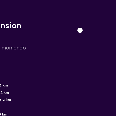
ension
por momondo
.3 km
.4 km
3.2 km
3 km