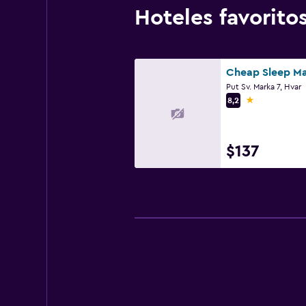
Hoteles favorit
Cheap Sleep Ma
Put Sv. Marka 7, Hvar
1 estrella
8,2
$137