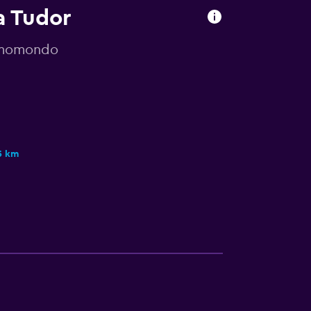
a Tudor
r momondo
5 km