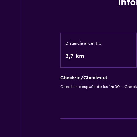
Inf
Wifi gratis
Aire acondicionado
Accesibilidad y adecuación
Mascotas permitidas bajo consulta
Distancia al centro
3,7 km
Salud y seguridad
Caja fuerte
Check-in/Check-out
Check-in después de las 14:00 - Check-