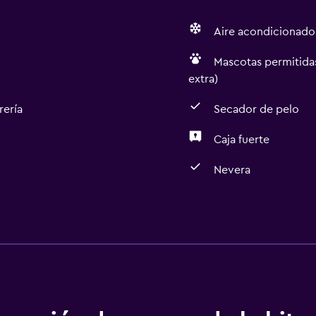
Aire acondicionado
Mascotas permitidas
extra)
rería
Secador de pelo
Caja fuerte
Nevera
Lavandería
Lavandería
Servicios de lavandería/
Sistema de entretenimi