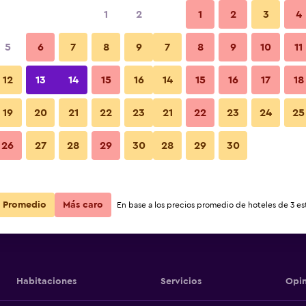
1
2
1
2
3
4
5
6
7
8
9
7
8
9
10
11
12
13
14
15
16
14
15
16
17
18
Ver precios
19
20
21
22
23
21
22
23
24
25
26
27
28
29
30
28
29
30
Ver precios
Ver precios
Promedio
Más caro
En base a los precios promedio de hoteles de 3 est
Habitaciones
Servicios
Opin