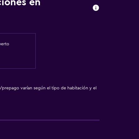
ciones en
te
uerto
/prepago varían según el tipo de habitación y el