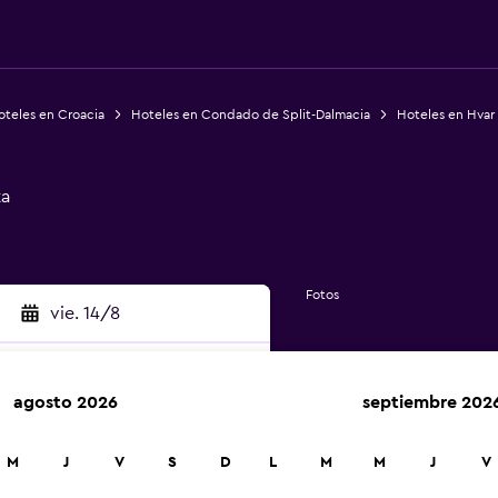
oteles en Croacia
Hoteles en Condado de Split-Dalmacia
Hoteles en Hvar
ta
Fotos
vie. 14/8
agosto 2026
septiembre 202
car
M
J
V
S
D
L
M
M
J
V