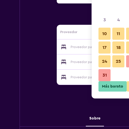
3
4
Proveedor
10
11
Proveedor para Villa Tudor
17
18
24
25
Proveedor para Villa Tudor
31
Proveedor para Villa Tudor
Más barato
Sobre