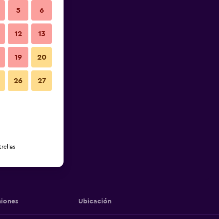
5
6
12
13
19
20
26
27
rellas
iones
Ubicación