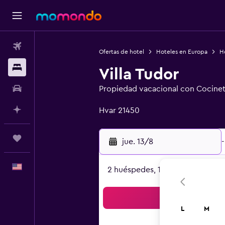
Vuelos
Ofertas de hotel
Hoteles en Europa
H
Alojamientos
Villa Tudor
Autos
Propiedad vacacional con Cocine
Categoría 0
Planifica con IA
Hvar 21450
Trips
jue. 13/8
-
Español
2 huéspedes, 1 habitación
Bus
L
M