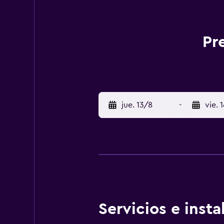
Pr
jue. 13/8
-
vie. 
Servicios e inst