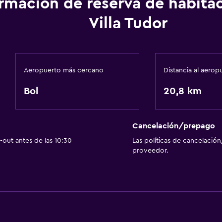
ormación de reserva de habita
TV por cable o vía satéli
Villa Tudor
Baño
 (pueden aplicar cargos extra)
Secador de pelo
Aeropuerto más cercano
Distancia al aerop
Bol
20,8 km
Servicios y facilidades
Recepción 24 horas
Cancelación/prepago
out antes de las 10:30
Las políticas de cancelación
proveedor.