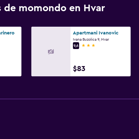
os de momondo en Hvar
rinero
Apartmani Ivanovic
Ivana Buzolica 9, Hvar
3 estrellas
9,6
$83