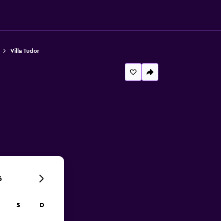
Villa Tudor
6
S
D