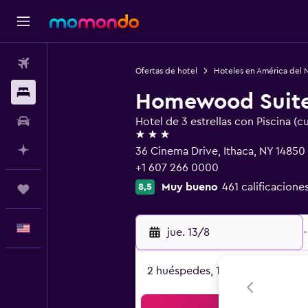
Vuelos
Ofertas de hotel
Hoteles en América del 
Alojamientos
Homewood Suites
Autos
Hotel de 3 estrellas con Piscina (c
3 estrellas
Planifica con IA
36 Cinema Drive, Ithaca, NY 14850
+1 607 266 0000
Muy bueno
461 calificacione
8,5
Trips
Español
jue. 13/8
-
2 huéspedes, 1 habitación