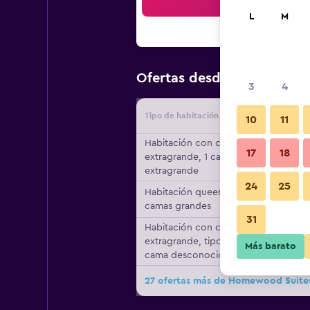
Bus
L
M
$126
Ofertas desde
/
Oferta m
3
4
Tipo de habitación
Proveedo
10
11
Habitación con cama
17
18
extragrande, 1 cama
extragrande
24
25
Habitación queen, 2
camas grandes
31
Habitación con cama
extragrande, tipo de
Más barato
cama desconocido
27 ofertas más de Homewood Suites