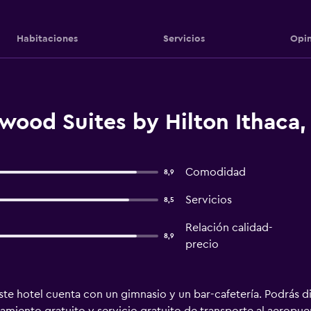
Habitaciones
Servicios
Opin
ood Suites by Hilton Ithaca, 
Comodidad
8,9
Servicios
8,5
Relación calidad-
8,9
precio
te hotel cuenta con un gimnasio y un bar-cafetería. Podrás di