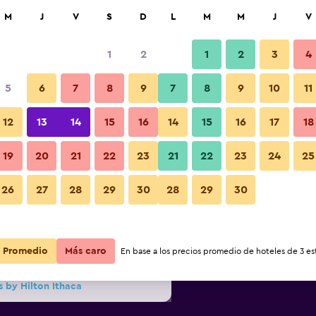
car
M
J
V
S
D
L
M
M
J
V
1
2
1
2
3
4
ás barata de precio por noche
5
6
7
8
9
7
8
9
10
11
Patio
r
Total noche
12
13
14
15
16
14
15
16
17
18
19
20
21
22
23
21
22
23
24
25
$126
Ver oferta
Fotos
26
27
28
29
30
28
29
30
$138
Ver oferta
$149
Ver oferta
Promedio
Más caro
En base a los precios promedio de hoteles de 3 est
 by Hilton Ithaca