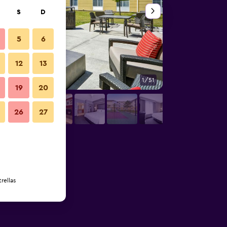
S
D
5
6
12
13
1/51
Patio
19
20
26
27
rellas