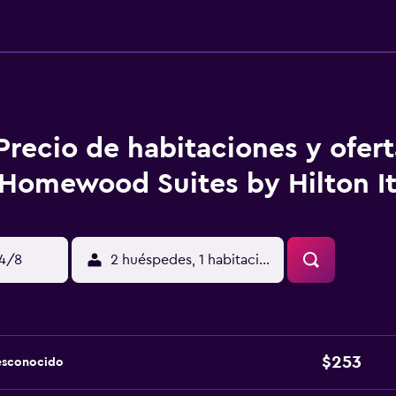
Precio de habitaciones y ofer
Homewood Suites by Hilton I
14/8
2 huéspedes, 1 habitación
$253
esconocido