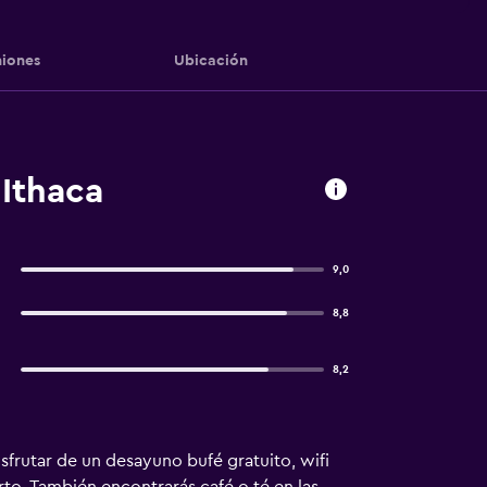
iones
Ubicación
Ithaca
9,0
8,8
8,2
sfrutar de un desayuno bufé gratuito, wifi