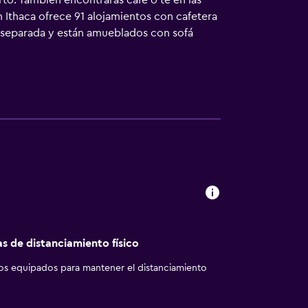
rto. También encontrarás café o té en las
 Ithaca ofrece 91 alojamientos con cafetera
r separada y están amueblados con sofá
trellas, los alojamientos incluyen cocina
 Las habitaciones disponen de baño
higiene personal de diseño y secador de
able y wifi). Se ofrece televisión por cable
ventilador de techo. Se ofrece servicio de
a cubierta y gimnasio. Se pueden practicar
l alojamiento (es posible que se aplique un
as de distanciamiento físico
los equipados para mantener el distanciamiento