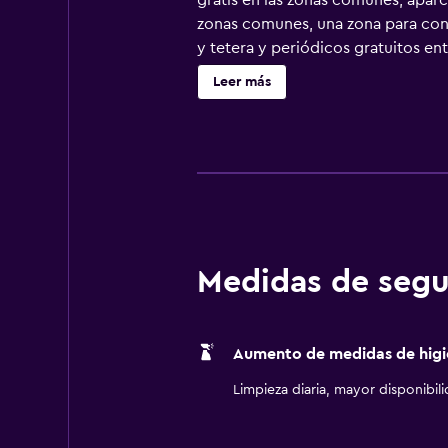
gratis en las zonas comunes, aparc
zonas comunes, una zona para conf
y tetera y periódicos gratuitos e
cama de doble. Las camas están ves
Leer más
básica con frigorífico/congelador
parcialmente abierto. Los baños e
pelo. Los huéspedes pueden navegar
con canales de suscripción. Las ha
limpieza todos los días. Los servi
las actividades de ocio y esparcim
recargo).
Medidas de segu
Aumento de medidas de higi
Limpieza diaria, mayor disponibil