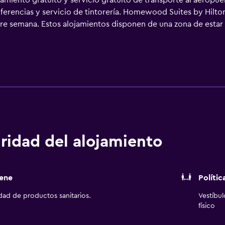
amiento gratuito y servicio gratuito de transporte al aeropue
erencias y servicio de tintorería. Homewood Suites by Hilton
ntre semana. Estos alojamientos disponen de una zona de esta
tidas con ropa de cama de alta calidad. En este hotel de 3 es
 grande, placa de cocina, microondas y utensilios de cocina.
stán equipados con ducha y bañera combinadas, artículos de 
 por la web gracias a nuestro acceso a Internet gratis (por c
bitaciones también incluyen tabla de planchar con plancha y 
cios de ocio y esparcimiento en este hotel incluyen una piscin
iento que se indican más abajo en las instalaciones o cerca de
ridad del alojamiento
ene
Polític
idad de productos sanitarios.
Vestíbu
físico