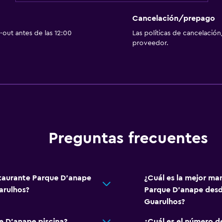
Cancelación/prepago
out antes de las 12:00
Las políticas de cancelación
proveedor.
Preguntas frecuentes
staurante Parque D'anape
¿Cuál es la mejor ma
arulhos?
Parque D'anape desde
Guarulhos?
e D'anape piscina?
¿Cuál es el número d