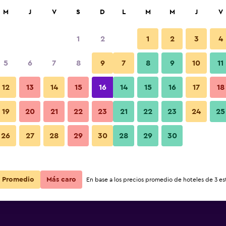
car
M
J
V
S
D
L
M
M
J
V
1
2
1
2
3
4
5
6
7
8
9
7
8
9
10
11
12
13
14
15
16
14
15
16
17
18
 Parque
Ver precios
19
20
21
22
23
21
22
23
24
25
 Parque
26
27
28
29
30
28
29
30
Ver precios
 Parque
Ver precios
Promedio
Más caro
En base a los precios promedio de hoteles de 3 est