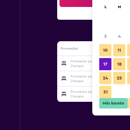
Bus
L
M
3
4
Proveedor
10
11
Proveedor para Hotel & Restaurante
17
18
D'anape
Proveedor para Hotel & Restaurante
24
25
D'anape
31
Proveedor para Hotel & Restaurante
D'anape
Más barato