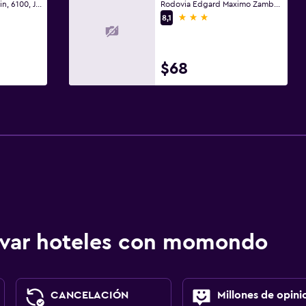
Estrada Alberto Tofanin, 6100, Jarinu
Rodovia Edgard Maximo Zambotto, Km 74,5, Jarinu
3 estrellas
8,1
$68
ervar hoteles con momondo
CANCELACIÓN
Millones de opini