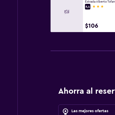
3 estrellas
8,4
$106
Ahorra al res
Las mejores ofertas