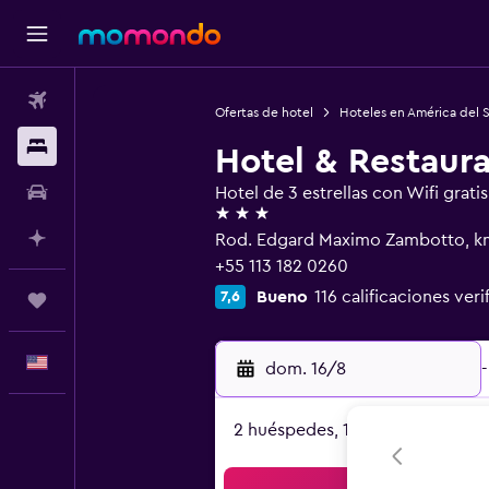
Vuelos
Ofertas de hotel
Hoteles en América del 
Alojamientos
Hotel & Restaur
Autos
Hotel de 3 estrellas con Wifi gratis
3 estrellas
Planifica con IA
Rod. Edgard Maximo Zambotto, km
+55 113 182 0260
Bueno
116 calificaciones veri
7,6
Trips
Español
dom. 16/8
-
2 huéspedes, 1 habitación