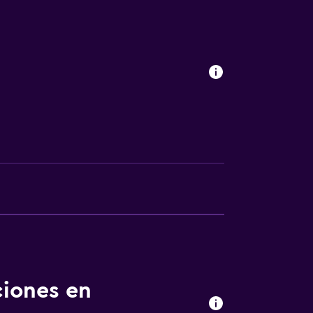
sporte
is)
o
o
ciones en
ión