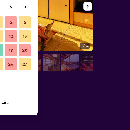
S
D
5
6
12
13
1/14
Baño
19
20
26
27
rellas