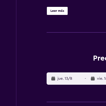
Leer más
Pre
jue. 13/8
-
vie. 