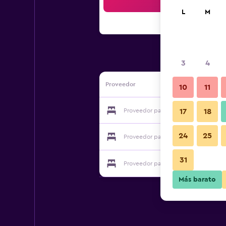
Bus
L
M
3
4
Proveedor
10
11
Proveedor para Fujiya
17
18
24
25
Proveedor para Fujiya
31
Proveedor para Fujiya
Más barato