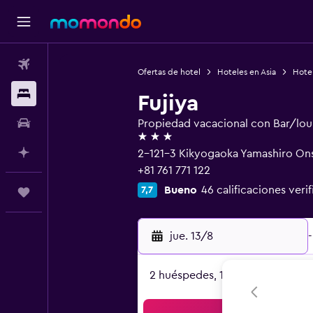
Vuelos
Ofertas de hotel
Hoteles en Asia
Hote
Alojamientos
Fujiya
Autos
Propiedad vacacional con Bar/lo
3 estrellas
Planifica con IA
2-121-3 Kikyogaoka Yamashiro On
+81 761 771 122
Bueno
46 calificaciones veri
7,7
Trips
jue. 13/8
-
2 huéspedes, 1 habitación