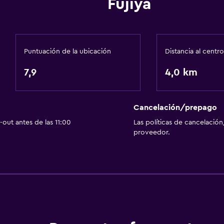
Fujiya
Para no fumadores
Ascensor
Actividades
Puntuación de la ubicación
Distancia al centro
Bicicletas
7,9
4,0 km
Ping pong
Cancelación/prepago
Salud y seguridad
out antes de las 11:00
Las políticas de cancelación
Limpieza diaria
proveedor.
Spa
Masajes