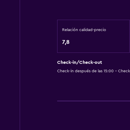
TV de pantalla plana
Biblioteca
Comedor
Relación calidad-precio
Bar/lounge
7,8
Máquina expendedora (bebidas)
Check-in/Check-out
Zona de trabajo
Check-in después de las 15:00 - Check-
Escritorio
Servicios y facilidades
Recepción 24 horas