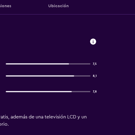
iones
Ubicación
7,5
8,1
7,8
ratis, además de una televisión LCD y un
orio.