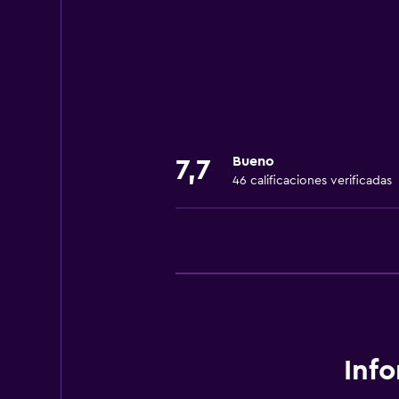
Secador de pelo
Aseo
Bañera al aire libre
Baño público
Ducha
Bueno
7,7
Baño privado
46 calificaciones verificadas
General
Habitaciones familiares
Tatami (piso tradicional japonés)
Zona de estar
Pantuflas
Inf
Sistema de entretenimiento