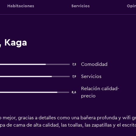
Habitaciones
Servicios
Opin
, Kaga
Comodidad
7,2
Servicios
7,9
Relación calidad-
8,6
precio
o mejor, gracias a detalles como una bañera profunda y wifi g
 de cama de alta calidad, las toallas, las zapatillas y el escrit