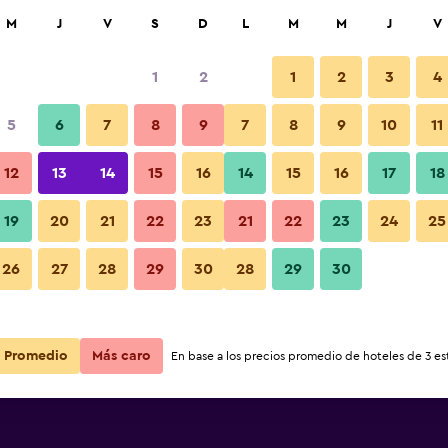
car
M
J
V
S
D
L
M
M
J
V
1
2
1
2
3
4
5
6
7
8
9
7
8
9
10
11
Comedor
12
13
14
15
16
14
15
16
17
18
Ver precios
19
20
21
22
23
21
22
23
24
25
Fotos
26
27
28
29
30
28
29
30
Ver precios
Ver precios
Promedio
Más caro
En base a los precios promedio de hoteles de 3 est