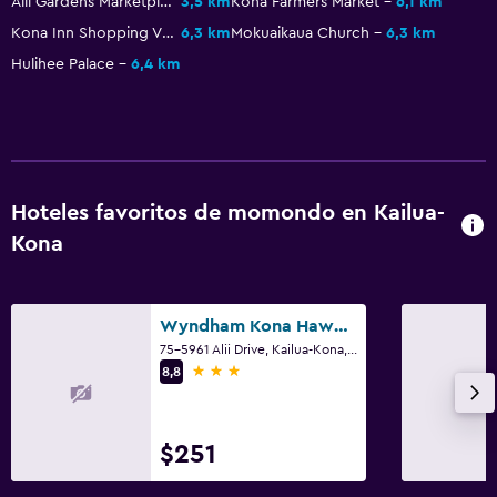
Alii Gardens Marketplace
3,5 km
Kona Farmers Market
6,1 km
Kona Inn Shopping Village
6,3 km
Mokuaikaua Church
6,3 km
Hulihee Palace
6,4 km
Hoteles favoritos de momondo en Kailua-
Kona
Wyndham Kona Hawaiian Resort
75-5961 Alii Drive, Kailua-Kona, Isla de Hawái, HI
3 estrellas
8,8
$251