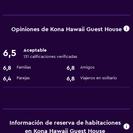
Actividades
Senderismo
Submarinismo
Opiniones de Kona Hawaii Guest House
Bicicletas
Aceptable
6,5
Comedor
131 calificaciones verificadas
Microondas
6,8
6,8
Familias
Amigos
Nevera
6,4
6,8
Parejas
Viajeros en solitario
Estacionamiento y transporte
Traslado aeropuerto
Baño
Información de reserva de habitaciones
Secador de pelo
en Kona Hawaii Guest House