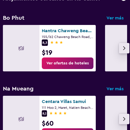
Bo Phut
Ver más
Nantra Chaweng Beach Hotel
155/62 Chaweng Beach Road, Bophut, Ko Samui
3 estrellas
8,3
$19
Ver ofertas de hoteles
Na Mueang
Ver más
Centara Villas Samui
111 Moo 2, Maret, Natien Beach, Ko Samui
4 estrellas
8,1
$60