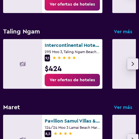
Ver ofertas de hoteles
Taling Ngam
Ver más
Intercontinental Hotels Koh Samui Resort By IHG
295 Moo 3, Taling Ngam Beach, Ko Samui
5 estrellas
9,1
$424
Ver ofertas de hoteles
Maret
Ver más
Pavilion Samui Villas & Resort
124/24 Moo 3 Lamai Beach Maret, Ko Samui
4 estrellas
8,5